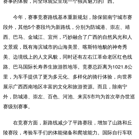
赛事的体验，向全球观众呈现一个独具魅力的广西。
Русский язык
日本語
한국어
Deutsch
Português
今年，赛事竞赛路线基本重新规划，除保留南宁城市赛
段外，其他5个赛段均为新路线，分别为防城港、崇左、靖
西、巴马、金城江、宜州，巧妙融合了广西的自然风光和人
文景观，既有海滨城市的山海美景、喀斯特地貌的神奇秀
美、边境线上的人文风貌，同时还有左右江革命老区红色线
路、巴马国际长寿养生旅游胜地等。竞赛总距离为1021.8公
里，为车手提供了更为多元化、多样化的骑行体验，向世界
展示广西西南地区丰富的文化和旅游资源。而且，除南宁
外，防城港、崇左、百色、河池、来宾5市均为首次举办世巡
赛级别赛事。
在竞赛方面，新路线减少了平路赛段，增加了山路和丘
陵赛段，考验车手们的体能储备和爬坡能力。国际自行车联