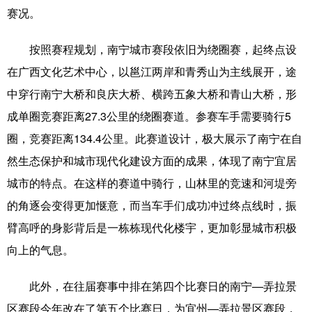
赛况。
按照赛程规划，南宁城市赛段依旧为绕圈赛，起终点设
在广西文化艺术中心，以邕江两岸和青秀山为主线展开，途
中穿行南宁大桥和良庆大桥、横跨五象大桥和青山大桥，形
成单圈竞赛距离27.3公里的绕圈赛道。参赛车手需要骑行5
圈，竞赛距离134.4公里。此赛道设计，极大展示了南宁在自
然生态保护和城市现代化建设方面的成果，体现了南宁宜居
城市的特点。在这样的赛道中骑行，山林里的竞速和河堤旁
的角逐会变得更加惬意，而当车手们成功冲过终点线时，振
臂高呼的身影背后是一栋栋现代化楼宇，更加彰显城市积极
向上的气息。
此外，在往届赛事中排在第四个比赛日的南宁—弄拉景
区赛段今年改在了第五个比赛日，为宜州—弄拉景区赛段，