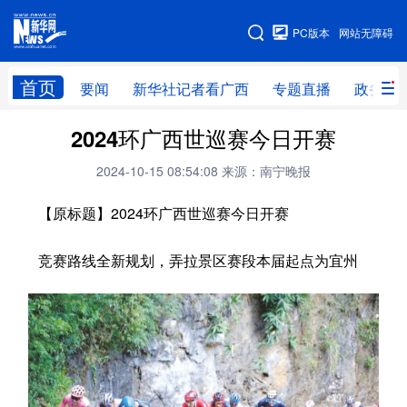
广西频道
PC版本
网站无障碍
网站地图
首页
要闻
新华社记者看广西
专题直播
政务信
广西频道
2024环广西世巡赛今日开赛
2024-10-15 08:54:08
来源：南宁晚报
要闻
新华社记者
专题直播
政务信息
【原标题】2024环广西世巡赛今日开赛
图片新闻
壮美广西
竞赛路线全新规划，弄拉景区赛段本届起点为宜州
新华网导航
学习进行时
高层
时政
人事
国际
财经
网评
港澳
台湾
思客智库
全球连线
教育