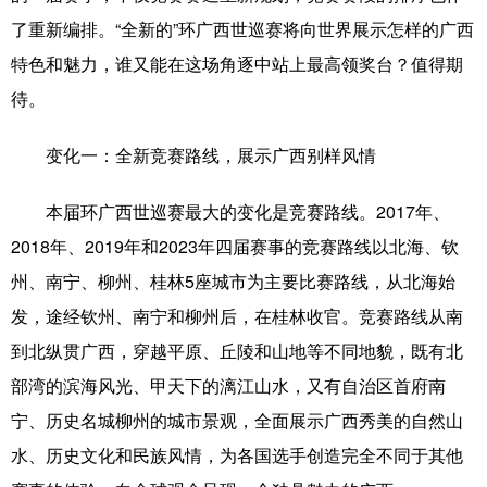
了重新编排。“全新的”环广西世巡赛将向世界展示怎样的广西
辽宁
吉林
上海
江苏
特色和魅力，谁又能在这场角逐中站上最高领奖台？值得期
浙江
安徽
福建
江西
待。
山东
河南
湖北
湖南
变化一：全新竞赛路线，展示广西别样风情
广东
广西
海南
重庆
本届环广西世巡赛最大的变化是竞赛路线。2017年、
四川
贵州
云南
西藏
2018年、2019年和2023年四届赛事的竞赛路线以北海、钦
陕西
甘肃
青海
宁夏
州、南宁、柳州、桂林5座城市为主要比赛路线，从北海始
发，途经钦州、南宁和柳州后，在桂林收官。竞赛路线从南
新疆
内蒙古
黑龙江
到北纵贯广西，穿越平原、丘陵和山地等不同地貌，既有北
部湾的滨海风光、甲天下的漓江山水，又有自治区首府南
多语种频道
宁、历史名城柳州的城市景观，全面展示广西秀美的自然山
English
Español
Français
عربى
水、历史文化和民族风情，为各国选手创造完全不同于其他