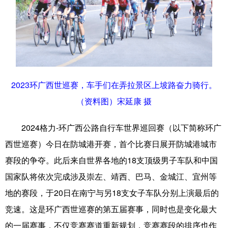
科技
科普
体育
文化
健康
军事
访谈
视频
图片
中央文件
金融
汽车
食品
人居
信息化
乡村振兴
2023环广西世巡赛，车手们在弄拉景区上坡路奋力骑行。
（资料图）宋延康 摄
溯源中国
城市
旅游
能源
会展
彩票
娱乐
时尚
2024格力-环广西公路自行车世界巡回赛（以下简称环广
西世巡赛）今日在防城港开赛，首个比赛日展开防城港城市
悦读
公益
书画
一带一路
赛段的争夺。此后来自世界各地的18支顶级男子车队和中国
亚太网
上市公司
文化产业
国家队将依次完成涉及崇左、靖西、巴马、金城江、宜州等
地的赛段，于20日在南宁与另18支女子车队分别上演最后的
地方频道
竞速。这是环广西世巡赛的第五届赛事，同时也是变化最大
的一届赛事，不仅竞赛赛道重新规划，竞赛赛段的排序也作
北京
天津
河北
山西