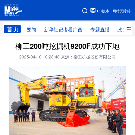
广西频道
PC版本
网站无障碍
网站地图
首页
要闻
新华社记者看广西
专题直播
政务信
广西频道
柳工200吨挖掘机9200F成功下地
2025-04-10 16:28:46
来源：柳工机械股份有限公司
要闻
新华社记者
专题直播
政务信息
图片新闻
壮美广西
新华网导航
学习进行时
高层
时政
人事
国际
财经
网评
港澳
台湾
思客智库
全球连线
教育