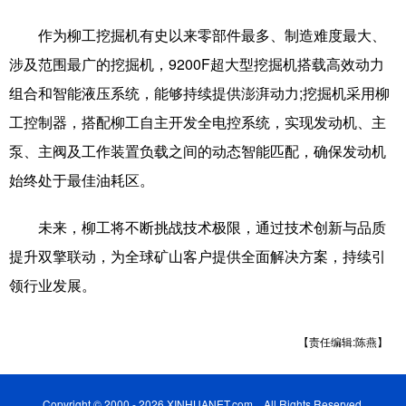
作为柳工挖掘机有史以来零部件最多、制造难度最大、
辽宁
吉林
上海
江苏
涉及范围最广的挖掘机，9200F超大型挖掘机搭载高效动力
浙江
安徽
福建
江西
组合和智能液压系统，能够持续提供澎湃动力;挖掘机采用柳
山东
河南
湖北
湖南
工控制器，搭配柳工自主开发全电控系统，实现发动机、主
泵、主阀及工作装置负载之间的动态智能匹配，确保发动机
广东
广西
海南
重庆
始终处于最佳油耗区。
四川
贵州
云南
西藏
未来，柳工将不断挑战技术极限，通过技术创新与品质
陕西
甘肃
青海
宁夏
提升双擎联动，为全球矿山客户提供全面解决方案，持续引
新疆
内蒙古
黑龙江
领行业发展。
多语种频道
【责任编辑:陈燕】
English
Español
Français
عربى
Copyright © 2000 - 2026 XINHUANET.com All Rights Reserved.