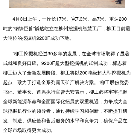
科技
科普
体育
文化
4月3日上午，一座长17米、宽7.3米、高7米、重达200
健康
军事
访谈
视频
吨的“钢铁巨兽”巍然屹立在柳州挖掘机智慧工厂，柳工目前最
图片
中央文件
金融
汽车
大吨位的挖掘机9200F成功下地。
食品
人居
信息化
乡村振兴
“柳工挖掘机经过30多年的发展，在全球市场取得了显著
溯源中国
城市
旅游
能源
成就和良好口碑。9200F超大型挖掘机的试制成功，标志着
柳工迈入了全新发展阶段。柳工将以200吨级超大型挖掘机为
会展
彩票
娱乐
时尚
起点，致力于打造全系列露天矿产解决方案。”柳工股份党委
悦读
公益
书画
一带一路
书记、董事长、首席执行官曾光安表示，柳工必将牢牢把握
亚太网
上市公司
文化产业
全球新能源革命和全面国际化拓展的双重机遇，力争成为全
球挖掘机行业的领导者，通过持续学习和创新，不断提升研
地方频道
发、制造、供应链和售后服务的水平和竞争力，确保产品在
全球市场取得更大成功。
北京
天津
河北
山西