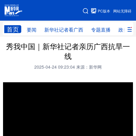
广西频道
PC版本
网站无障碍
网站地图
首页
要闻
新华社记者看广西
专题直播
政务信
广西频道
秀我中国｜新华社记者亲历广西抗旱一
线
要闻
新华社记者
专题直播
政务信息
2025-04-24 09:23:04
来源：新华网
图片新闻
壮美广西
新华网导航
学习进行时
高层
时政
人事
国际
财经
网评
港澳
台湾
思客智库
全球连线
教育