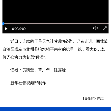
辽宁
吉林
上海
江苏
浙江
安徽
福建
江西
0:00
/0:00
山东
河南
湖北
湖南
近日，连续的干旱天气让甘蔗“喊渴”。记者走进广西壮族
广东
广西
海南
重庆
自治区崇左市龙州县响水镇平南村的抗旱一线，看大伙儿如
四川
贵州
云南
西藏
何齐心协力为甘蔗“解渴”。
陕西
甘肃
青海
宁夏
记者：黄凯莹、覃广华、陈露缘
新疆
内蒙古
黑龙江
新华社音视频部制作
多语种频道
【责任编辑:陈燕】
English
Español
Français
عربى