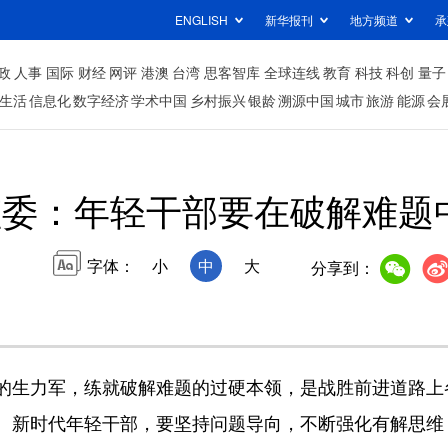
ENGLISH
新华报刊
地方频道
承
政
人事
国际
财经
网评
港澳
台湾
思客智库
全球连线
教育
科技
科创
量子
生活
信息化
数字经济
学术中国
乡村振兴
银龄
溯源中国
城市
旅游
能源
会
监委：年轻干部要在破解难题
字体：
小
中
大
分享到：
生力军，练就破解难题的过硬本领，是战胜前进道路上
新时代年轻干部，要坚持问题导向，不断强化有解思维，以