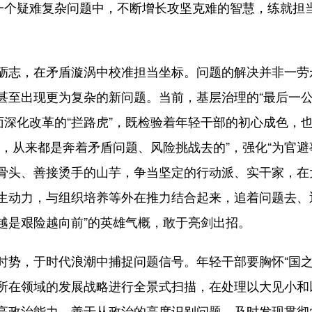
接一个疑难复杂问题中，不断增长攻坚克难的智慧，练就担
志，在矛盾漩涡中校准担当坐标。问题的解决并非一劳
至出现更为复杂的新问题。当前，基层治理的“最后一公里
面深化改革的“拦路虎”，既检验着年轻干部的初心成色，
，从来都是奔着矛盾问题、风险挑战去的”，强化“为官避
骨头、善接烫手的山芋，争当坚定的行动派、实干家，在
生动力，与组织培养等外在推力结合起来，追着问题去、
“越是艰险越向前”的英雄气概，敢于亮剑出招。
，于时代浪潮中捕捉问题信号。年轻干部要胸怀“国之
所在领域的发展战略进行全景式扫描，在处理以大见小和
高政治能力，善于从政治的高度识别问题，及时发现贯彻