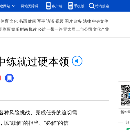
建网站
网站无障碍
客户端
手机版
站内搜索
体育
文化
书画
健康
军事
访谈
视频
图片
政务
法律
中央文件
展
彩票
娱乐
时尚
悦读
公益
一带一路
亚太网
上市公司
文化产业
中练就过硬本领
各种风险挑战、完成任务的迫切需
“敢解”的担当、“必解”的信