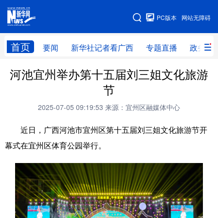
广西频道
PC版本
网站无障碍
网站地图
首页
要闻
新华社记者看广西
专题直播
政务信
广西频道
河池宜州举办第十五届刘三姐文化旅游
节
要闻
新华社记者
专题直播
政务信息
2025-07-05 09:19:53
来源：宜州区融媒体中心
图片新闻
壮美广西
近日，广西河池市宜州区第十五届刘三姐文化旅游节开
幕式在宜州区体育公园举行。
新华网导航
学习进行时
高层
时政
人事
国际
财经
网评
港澳
台湾
思客智库
全球连线
教育