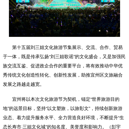
科技
科普
体育
文化
健康
军事
访谈
视频
图片
中央文件
金融
汽车
食品
人居
信息化
乡村振兴
第十五届刘三姐文化旅游节集展示、交流、合作、贸易
于一体，既是传承弘扬“刘三姐歌谣”的文化盛会，又是加强民
溯源中国
城市
旅游
能源
族交流互鉴、促进政企合作的重要平台，将有效推动中华优
会展
彩票
娱乐
时尚
秀传统文化创造性转化、创新性发展，助推宜州区文旅融合
悦读
公益
书画
一带一路
发展之路越走越宽。
亚太网
上市公司
文化产业
宜州将以本次文化旅游节为契机，锚定“世界旅游目的
地”的远景目标，坚持“以文塑旅，以旅彰文”，持续创新旅游
地方频道
业态、着力提升服务水平、全力营造良好环境，不断提升“生
态长寿市·三姐文化城”的知名度、美誉度和影响力。（彭宇
北京
天津
河北
山西