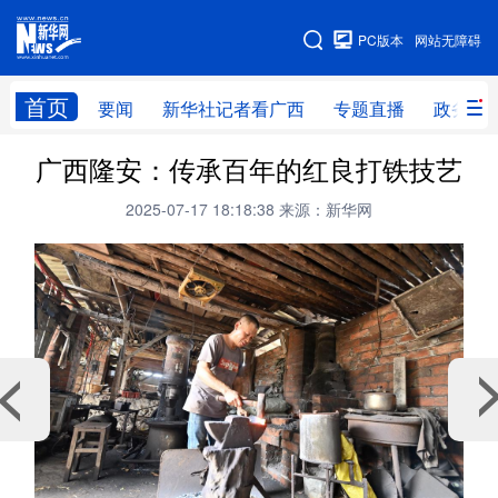
广西频道
PC版本
网站无障碍
网站地图
首页
要闻
新华社记者看广西
专题直播
政务信
广西频道
广西隆安：传承百年的红良打铁技艺
2025-07-17 18:18:38
来源：新华网
要闻
新华社记者
专题直播
政务信息
图片新闻
壮美广西
新华网导航
学习进行时
高层
时政
人事
国际
财经
网评
港澳
台湾
思客智库
全球连线
教育