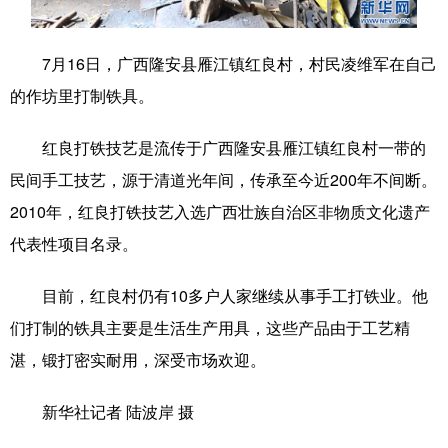
科技
科普
体育
文化
7月16日，广西隆安县雁江镇红良村，村民凌维军在自己
健康
军事
访谈
视频
的作坊里打制铁具。
图片
中央文件
金融
汽车
红良打铁技艺是流传于广西隆安县雁江镇红良村一带的
食品
人居
信息化
乡村振兴
民间手工技艺，源于清道光年间，传承至今近200年不间断。
溯源中国
城市
旅游
能源
2010年，红良打铁技艺入选广西壮族自治区非物质文化遗产
代表性项目名录。
会展
彩票
娱乐
时尚
悦读
公益
书画
一带一路
目前，红良村仍有10多户人家继续从事手工打铁业。他
们打制的铁具主要是生活生产用具，这些产品由于工艺精
亚太网
上市公司
文化产业
湛，锻打密实耐用，深受市场欢迎。
地方频道
新华社记者 陆波岸 摄
北京
天津
河北
山西