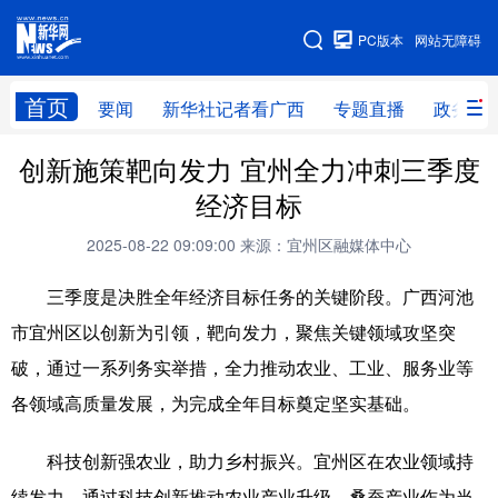
广西频道
PC版本
网站无障碍
网站地图
首页
要闻
新华社记者看广西
专题直播
政务信
创新施策靶向发力 宜州全力冲刺三季度
广西频道
经济目标
要闻
新华社记者
专题直播
政务信息
2025-08-22 09:09:00
来源：宜州区融媒体中心
图片新闻
壮美广西
三季度是决胜全年经济目标任务的关键阶段。广西河池
市宜州区以创新为引领，靶向发力，聚焦关键领域攻坚突
新华网导航
破，通过一系列务实举措，全力推动农业、工业、服务业等
学习进行时
高层
时政
人事
各领域高质量发展，为完成全年目标奠定坚实基础。
国际
财经
网评
港澳
科技创新强农业，助力乡村振兴。宜州区在农业领域持
台湾
思客智库
全球连线
教育
续发力，通过科技创新推动农业产业升级。桑蚕产业作为当