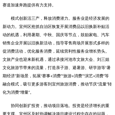
赛道加速奔跑提供有力支持。
辽宁
吉林
上海
江苏
模式创新活三产，释放消费潜力。服务业是经济发展的
浙江
安徽
福建
江西
新动力。宜州区抢抓自治区恢复开展消费品以旧换新补贴活
山东
河南
湖北
湖南
动的机遇，利用暑期、中秋、国庆等节点，鼓励家电、汽车
销售企业开展以旧换新活动，指导零售商场开展形式多样的
广东
广西
海南
重庆
促消费活动，优化服务消费，延续营利性服务业增长势头。
四川
贵州
云南
西藏
文旅产业也迎来新机遇，通过承接河池市文旅大会、刘三姐
陕西
甘肃
青海
宁夏
文化旅游节带来的流量，打造亲子游、避暑游、研学游等“暑
期经济”新场景，拓展“赛事+消费”“旅游+消费”“演艺+消费”等
新疆
内蒙古
黑龙江
融合模式，吸引更多游客到宜州旅游消费，推动节庆“流量”转
化为消费“增量”。
多语种频道
协同创新扩投资，推动项目落地。投资是经济增长的重
English
Español
Français
عربى
要支撑。宜州区及时协调解决项目建设过程中存在的问题，