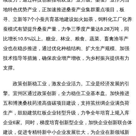
地特色优势产业，正加速推进桑蚕产业集群重点项目，板
科技
科普
体育
文化
寻、立新等7个小蚕共育基地建设如火如荼，饲料化工厂化养
健康
军事
访谈
视频
蚕模式有望提升桑蚕产量，力争三季度产量达8.28万吨，同
图片
中央文件
金融
汽车
比增长10.5%以上。糖业、林业、粮食、蔬菜、畜禽渔等产
业也在稳步推进，通过优化种植结构、扩大生产规模、加强
食品
人居
信息化
乡村振兴
技术指导等措施，确保农业增产增收，为乡村振兴提供有力
溯源中国
城市
旅游
能源
支撑。
会展
彩票
娱乐
时尚
政策创新稳工业，激发企业活力。工业是经济发展的引
悦读
公益
书画
一带一路
擎。宜州区通过政策创新，全力稳住工业基本盘。加快推进
亚太网
上市公司
文化产业
五和博澳桑枝药渣高值碳项目建设，支持茧丝绸企业满负荷
生产，鼓励建筑红板企业转型升级，力争全年培育上规入库
企业6家。同时，梯度培育创新型企业，加快企业创新联合体
地方频道
建设，促进专精特新中小企业发展壮大，为企业在新领域新
北京
天津
河北
山西