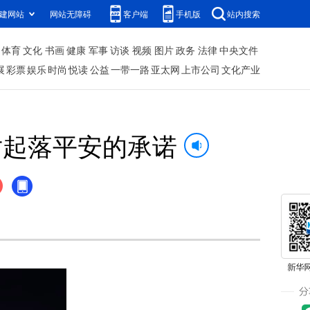
建网站
网站无障碍
客户端
手机版
站内搜索
体育
文化
书画
健康
军事
访谈
视频
图片
政务
法律
中央文件
展
彩票
娱乐
时尚
悦读
公益
一带一路
亚太网
上市公司
文化产业
对起落平安的承诺