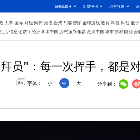
ENGLISH
新华报刊
地方频道
承
政
人事
国际
财经
网评
港澳
台湾
思客智库
全球连线
教育
科技
科创
量子
生活
信息化
数字经济
学术中国
乡村振兴
银龄
溯源中国
城市
旅游
能源
会
拜拜员”：每一次挥手，都是
字体：
小
中
大
分享到：