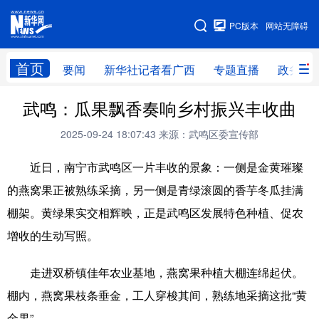
广西频道
PC版本
网站无障碍
网站地图
首页
要闻
新华社记者看广西
专题直播
政务信
广西频道
武鸣：瓜果飘香奏响乡村振兴丰收曲
2025-09-24 18:07:43
来源：武鸣区委宣传部
要闻
新华社记者
专题直播
政务信息
近日，南宁市武鸣区一片丰收的景象：一侧是金黄璀璨
图片新闻
壮美广西
的燕窝果正被熟练采摘，另一侧是青绿滚圆的香芋冬瓜挂满
棚架。黄绿果实交相辉映，正是武鸣区发展特色种植、促农
新华网导航
增收的生动写照。
学习进行时
高层
时政
人事
走进双桥镇佳年农业基地，燕窝果种植大棚连绵起伏。
国际
财经
网评
港澳
棚内，燕窝果枝条垂金，工人穿梭其间，熟练地采摘这批“黄
台湾
思客智库
全球连线
教育
金果”。