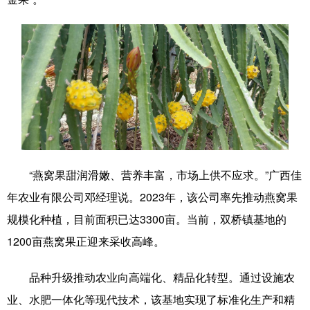
科技
科普
体育
文化
健康
军事
访谈
视频
图片
中央文件
金融
汽车
食品
人居
信息化
乡村振兴
溯源中国
城市
旅游
能源
会展
彩票
娱乐
时尚
“燕窝果甜润滑嫩、营养丰富，市场上供不应求。”广西佳
年农业有限公司邓经理说。2023年，该公司率先推动燕窝果
悦读
公益
书画
一带一路
规模化种植，目前面积已达3300亩。当前，双桥镇基地的
亚太网
上市公司
文化产业
1200亩燕窝果正迎来采收高峰。
品种升级推动农业向高端化、精品化转型。通过设施农
地方频道
业、水肥一体化等现代技术，该基地实现了标准化生产和精
北京
天津
河北
山西