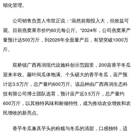
细化管理。
辽宁
吉林
上海
江苏
公司销售负责人韦世正说：“虽然前期投入大，但效益可
浙江
安徽
福建
江西
观。目前燕窝果市价约60元每公斤。”2024年，公司燕窝果产
山东
河南
湖北
湖南
量预计达500万斤，到2026年全面量产后，有望突破1000万
斤。
广东
广西
海南
重庆
四川
贵州
云南
西藏
双桥镇广西再润现代设施科创示范园里，200亩香芋冬瓜
迎来丰收。藤叶间瓜体饱满、个头硕大的香芋冬瓜，亩产预
陕西
甘肃
青海
宁夏
计近3.5万斤，总产量约600万斤。该品种由广西再润生态科
新疆
内蒙古
黑龙江
技有限公司博士团队选育，预计亩产近3.5万斤，总产量约
600万斤，以其独特风味和耐储特性，成为推动农业增效和农
多语种频道
民增收的新亮点。
English
Español
Français
عربى
香芋冬瓜兼具芋头的粉糯与冬瓜的清甜，口感独特，适