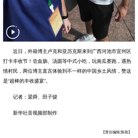
辽宁
吉林
上海
江苏
浙江
安徽
福建
江西
山东
河南
湖北
湖南
近日，外籍博主卢克和亚历克斯来到广西河池市宜州区
广东
广西
海南
重庆
打卡丰收节！尝血肠、汤圆等中式小吃，玩南瓜赛跑，遇热
四川
贵州
云南
西藏
情村民，两位博主直言体验到不一样的中国乡土风情，赞这
陕西
甘肃
青海
宁夏
是“超棒的丰收盛宴”。
新疆
内蒙古
黑龙江
记者：梁舜、田子骏
新华社音视频部制作
多语种频道
English
Español
Français
عربى
【责任编辑:陈燕】