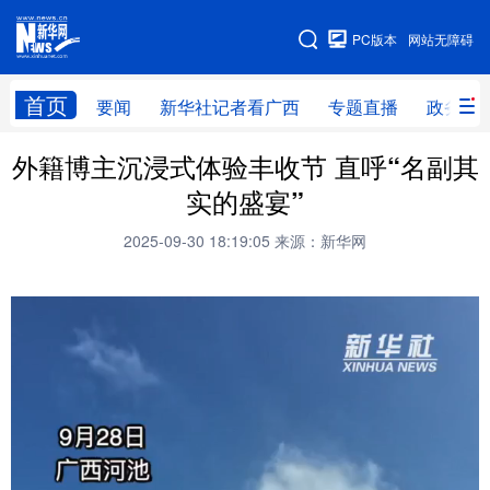
广西频道
PC版本
网站无障碍
网站地图
首页
要闻
新华社记者看广西
专题直播
政务信
外籍博主沉浸式体验丰收节 直呼“名副其
广西频道
实的盛宴”
要闻
新华社记者
专题直播
政务信息
2025-09-30 18:19:05
来源：新华网
图片新闻
壮美广西
新华网导航
学习进行时
高层
时政
人事
国际
财经
网评
港澳
台湾
思客智库
全球连线
教育