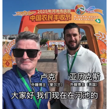
科技
科普
体育
文化
健康
军事
访谈
视频
图片
中央文件
金融
汽车
食品
人居
信息化
乡村振兴
溯源中国
城市
旅游
能源
会展
彩票
娱乐
时尚
悦读
公益
书画
一带一路
亚太网
上市公司
文化产业
地方频道
北京
天津
河北
山西