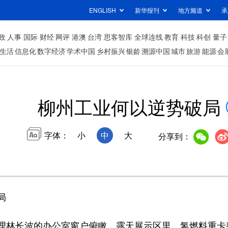
ENGLISH
新华报刊
地方频道
承
政
人事
国际
财经
网评
港澳
台湾
思客智库
全球连线
教育
科技
科创
量子
生活
信息化
数字经济
学术中国
乡村振兴
银龄
溯源中国
城市
旅游
能源
会
柳州工业何以逆势破局
字体：
小
中
大
分享到：
局
林长波的办公室窗户俯瞰，露天展示区里，氢燃料重卡