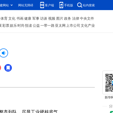
建网站
网站无障碍
客户端
手机版
站内搜索
体育
文化
书画
健康
军事
访谈
视频
图片
政务
法律
中央文件
展
彩票
娱乐
时尚
悦读
公益
一带一路
亚太网
上市公司
文化产业
整齐列队，尽显工业硬核底气。