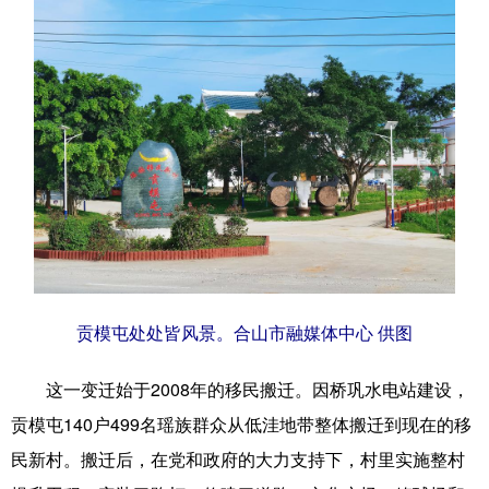
辽宁
吉林
上海
江苏
浙江
安徽
福建
江西
山东
河南
湖北
湖南
广东
广西
海南
重庆
四川
贵州
云南
西藏
陕西
甘肃
青海
宁夏
新疆
内蒙古
黑龙江
贡模屯处处皆风景。合山市融媒体中心 供图
这一变迁始于2008年的移民搬迁。因桥巩水电站建设，
多语种频道
贡模屯140户499名瑶族群众从低洼地带整体搬迁到现在的移
English
Español
Français
عربى
民新村。搬迁后，在党和政府的大力支持下，村里实施整村