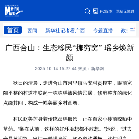
广西频道
PC版本
网站无障碍
网站地图
首页
要闻
新华社记者看广西
专题直播
政务信
广西合山：生态移民“挪穷窝” 瑶乡焕新
广西频道
颜
要闻
新华社记者
专题直播
政务信息
2025-10-14 15:27:44
来源：新华网
图片新闻
壮美广西
秋日的清晨，走进合山市河里镇马安村贡模屯，眼前宽
阔平整的村道串联起一栋栋瑶族风情民居，修剪整齐的绿化
新华网导航
点缀其间，构成一幅美丽乡村画卷。
学习进行时
高层
时政
人事
村民赵美莲身着传统盘瑶服饰，正在自家小楼前晾晒中
国际
财经
网评
港澳
草药。“搁在从前，这样的好环境想都不敢想。”她说，“过去
台湾
思客智库
全球连线
教育
全是黄泥路，出门一趟满身泥。如今道路通畅，路灯明亮，