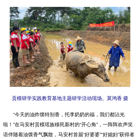
贡模研学实践教育基地主题研学活动现场。莫鸿香 摄
“今天的油炸馍特别香，托李奶奶的福，我们都沾光
啦！”在马安村贡模瑶族移民新村的“开心角”，一阵阵欢声笑
语伴随着油馍香气飘散，马安村首届“好婆婆”“好媳妇”获得者