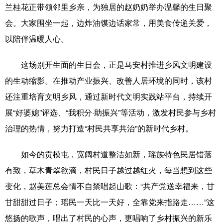
兰桂花正带领邻里乡亲，为独居的赵奶奶举办温馨的生日聚
会。大家围坐一起，边炸油馍边话家常，用美食传递关爱，
以陪伴温暖人心。
这场别开生面的生日会，正是马安村推进乡风文明建设
的生动缩影。在推动产业振兴、改善人居环境的同时，该村
还注重培育文明乡风，通过新时代文明实践站平台，持续开
展“好婆媳”评选、“我积分·助振兴”等活动，激发村民参与乡村
治理的热情，努力打造“村民共享共治”的新时代乡村。
如今的贡模屯，宽阔村道整洁如新，瑶族特色民居错落
有致，草木青翠欲滴，村民日子越过越红火，每当想到这些
变化，赵美莲总会情不自禁唱起山歌：“共产党送幸福来，甘
甘甜甜过日子；瑶民一天比一天好，全靠党来指路走……”这
悠扬的歌声，唱出了村民的心声，更唱响了乡村振兴的新乐