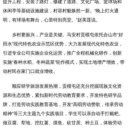
提升工程，安装了路灯，修建了道路、文化广场、篮球场和
Русский язык
日本語
한국어
休闲亭等基础设施建设，村容村貌焕然一新。“晚上灯火通
Deutsch
Português
明，有球场有舞台，心里特别亮堂。”赵美莲说。
乡村要振兴，产业是关键。马安村贡模屯依托合山市“好
田水”现代特色农业示范区优势，大力发展现代化特色农业，
引进专业公司实施企业化运营，推广全程机械化耕作，创新
实施“春种水稻、冬种蔬菜”轮作模式，实现土地增产增效，带
动村民在家门口就业增收。
顺应研学旅游发展热潮，贡模屯还充分挖掘瑶族文化资
源和生态优势，紧扣新时代劳动教育要求，开发特色研学品
牌，打造劳动实践教育基地，开发“高唱劳动赞歌，传承劳动
精神”等三大主题九个实践项目，学生可以亲自动手打糍粑、
做豆腐、犁地、挖红薯、摸鱼、砍甘蔗、种土豆，体验劳动