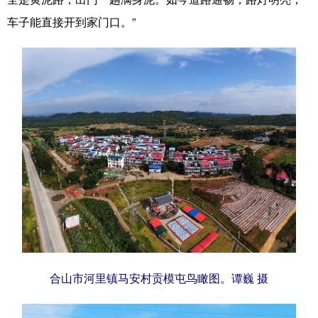
车子能直接开到家门口。”
科技
科普
体育
文化
健康
军事
访谈
视频
图片
中央文件
金融
汽车
食品
人居
信息化
乡村振兴
溯源中国
城市
旅游
能源
会展
彩票
娱乐
时尚
悦读
公益
书画
一带一路
亚太网
上市公司
文化产业
合山市河里镇马安村贡模屯鸟瞰图。谭巍 摄
地方频道
北京
天津
河北
山西