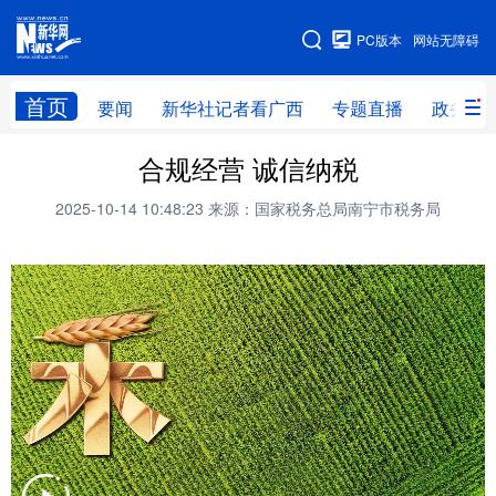
广西频道
PC版本
网站无障碍
网站地图
首页
要闻
新华社记者看广西
专题直播
政务信
广西频道
合规经营 诚信纳税
2025-10-14 10:48:23
来源：国家税务总局南宁市税务局
要闻
新华社记者
专题直播
政务信息
图片新闻
壮美广西
新华网导航
学习进行时
高层
时政
人事
国际
财经
网评
港澳
台湾
思客智库
全球连线
教育