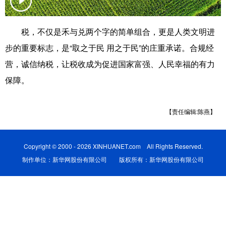
科技
科普
体育
文化
税，不仅是禾与兑两个字的简单组合，更是人类文明进
健康
军事
访谈
视频
步的重要标志，是“取之于民 用之于民”的庄重承诺。合规经
图片
中央文件
金融
汽车
营，诚信纳税，让税收成为促进国家富强、人民幸福的有力
保障。
食品
人居
信息化
乡村振兴
溯源中国
城市
旅游
能源
【责任编辑:陈燕】
会展
彩票
娱乐
时尚
悦读
公益
书画
一带一路
Copyright © 2000 - 2026 XINHUANET.com All Rights Reserved.
制作单位：新华网股份有限公司 版权所有：新华网股份有限公司
亚太网
上市公司
文化产业
地方频道
北京
天津
河北
山西