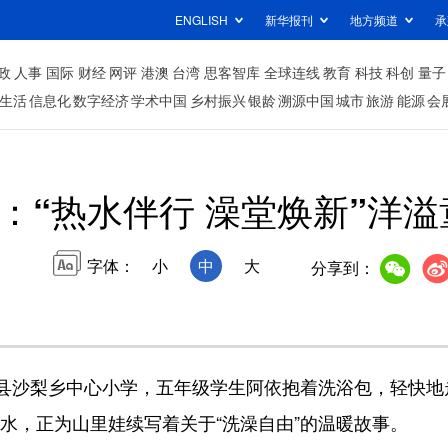
ENGLISH
新华报刊
地方频道
承
政
人事
国际
财经
网评
港澳
台湾
思客智库
全球连线
教育
科技
科创
量子
生活
信息化
数字经济
学术中国
乡村振兴
银龄
溯源中国
城市
旅游
能源
会
：“热水伴行 澡堂焕新”洋
字体：
小
中
大
分享到：
沙梨乡中心小学，五年级学生阿依抱着洗浴包，轻快地走
水，正为山里娃续写着关于“洗澡自由”的温暖故事。