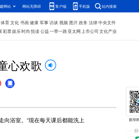
建网站
网站无障碍
客户端
手机版
站内搜索
体育
文化
书画
健康
军事
访谈
视频
图片
政务
法律
中央文件
展
彩票
娱乐
时尚
悦读
公益
一带一路
亚太网
上市公司
文化产业
溢童心欢歌
向浴室。“现在每天课后都能洗上