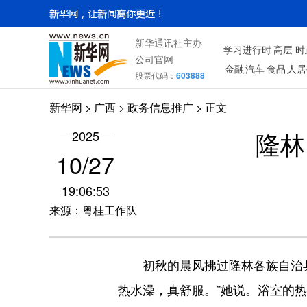
新华通讯社主办
学习进行时
高层
时
公司官网
金融
汽车
食品
人居
股票代码：
603888
新华网
>
广西
> 政务信息推广 > 正文
隆林
2025
10/27
19:06:53
来源：粤桂工作队
初秋的晨风拂过隆林各族自治县
热水澡，真舒服。”她说。浴室的热