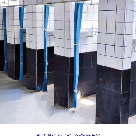
粤桂援建小学爱心澡堂近景