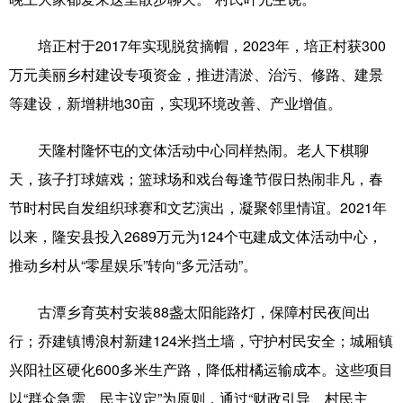
科技
科普
体育
文化
培正村于2017年实现脱贫摘帽，2023年，培正村获300
健康
军事
访谈
视频
万元美丽乡村建设专项资金，推进清淤、治污、修路、建景
等建设，新增耕地30亩，实现环境改善、产业增值。
图片
中央文件
金融
汽车
食品
人居
信息化
乡村振兴
天隆村隆怀屯的文体活动中心同样热闹。老人下棋聊
天，孩子打球嬉戏；篮球场和戏台每逢节假日热闹非凡，春
溯源中国
城市
旅游
能源
节时村民自发组织球赛和文艺演出，凝聚邻里情谊。2021年
会展
彩票
娱乐
时尚
以来，隆安县投入2689万元为124个屯建成文体活动中心，
悦读
公益
书画
一带一路
推动乡村从“零星娱乐”转向“多元活动”。
亚太网
上市公司
文化产业
古潭乡育英村安装88盏太阳能路灯，保障村民夜间出
行；乔建镇博浪村新建124米挡土墙，守护村民安全；城厢镇
地方频道
兴阳社区硬化600多米生产路，降低柑橘运输成本。这些项目
以“群众急需、民主议定”为原则，通过“财政引导、村民主
北京
天津
河北
山西