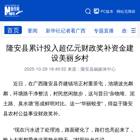
广西频道
PC版本
网站无障碍
网站地图
首页
要闻
新华社记者看广西
专题直播
政务信
广西频道
隆安县累计投入超亿元财政奖补资金建
设美丽乡村
要闻
新华社记者
专题直播
政务信息
2025-10-29 18:49:52
来源：隆安县融媒体中心
图片新闻
壮美广西
近日，在广西隆安县乔建镇培正村重茶屯，池塘波光粼
粼，环塘路干净整洁，村民悠闲散步，这与昔日“杂物堆、泥
新华网导航
土路、臭水塘”形成鲜明对比。这一“华丽蜕变”，得益于隆安
学习进行时
高层
时政
人事
县农村公益事业财政奖补。
国际
财经
网评
港澳
“现在污水进了处理池，路面硬化了，路灯也亮起来了，
台湾
思客智库
全球连线
教育
晚上大家都爱来这里散步聊天。”村民叶允生说。