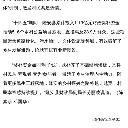
体”机制，激发村民共建热情。
辽宁
吉林
上海
江苏
“十四五”期间，隆安县累计投入1.13亿元财政奖补资金，
浙江
安徽
福建
江西
推动516个乡村公益项目落地，直接惠及23.9万群众。这些项
山东
河南
湖北
湖南
目聚焦道路硬化、污水治理、文体设施等领域，有效破解了
广东
广西
海南
重庆
乡村发展难题，绘就宜居宜业新图景。
四川
贵州
云南
西藏
“奖补资金如同‘种子钱’，既补齐了基础设施短板，又将
陕西
甘肃
青海
宁夏
村民从‘旁观者’变为‘参与者’，激活了乡村治理内生动力。随
着更多民生工程落地，隆安的乡村振兴之路将越走越宽，村
新疆
内蒙古
黑龙江
民幸福感持续提升。”隆安县财政局副局长劳丽凌说道。（陈
素珍 邓国华）
多语种频道
English
Español
Français
عربى
【责任编辑:牙举成】