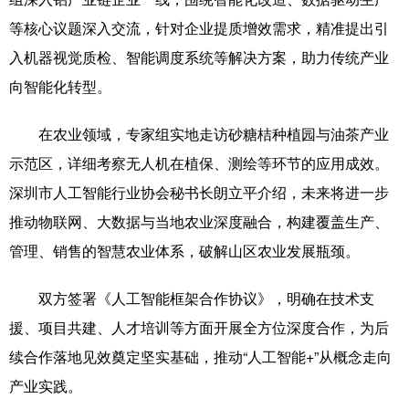
等核心议题深入交流，针对企业提质增效需求，精准提出引
科技
科普
体育
文化
入机器视觉质检、智能调度系统等解决方案，助力传统产业
健康
军事
访谈
视频
向智能化转型。
图片
中央文件
金融
汽车
在农业领域，专家组实地走访砂糖桔种植园与油茶产业
食品
人居
信息化
乡村振兴
示范区，详细考察无人机在植保、测绘等环节的应用成效。
溯源中国
城市
旅游
能源
深圳市人工智能行业协会秘书长朗立平介绍，未来将进一步
推动物联网、大数据与当地农业深度融合，构建覆盖生产、
会展
彩票
娱乐
时尚
管理、销售的智慧农业体系，破解山区农业发展瓶颈。
悦读
公益
书画
一带一路
双方签署《人工智能框架合作协议》，明确在技术支
亚太网
上市公司
文化产业
援、项目共建、人才培训等方面开展全方位深度合作，为后
续合作落地见效奠定坚实基础，推动“人工智能+”从概念走向
地方频道
产业实践。
北京
天津
河北
山西