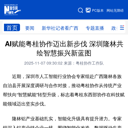
广西频道
PC版本
网站无障碍
网站地图
首页
要闻
新华社记者看广西
专题直播
政务信
AI赋能粤桂协作迈出新步伐 深圳隆林共
广西频道
绘智慧振兴新蓝图
要闻
新华社记者
专题直播
政务信息
2025-11-07 09:30:02
来源：粤桂协作工作队
图片新闻
壮美广西
近期，深圳市人工智能行业协会专家组赴广西隆林各族
自治县开展深度调研与合作对接，推动粤桂协作从传统产业
新华网导航
帮扶向“智慧赋能”转型升级，标志着粤桂东西部协作在科技赋
学习进行时
高层
时政
人事
能领域迈出坚实步伐。
国际
财经
网评
港澳
隆林铝产业基础扎实，智能化升级具有提升潜力。专家
台湾
思客智库
全球连线
教育
组深入铝产业链企业一线，围绕智能化改造、数据驱动生产