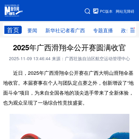
广西频道
PC版本
网站无障碍
网站地图
首页
要闻
新华社记者看广西
专题直播
政务信
广西频道
2025年广西滑翔伞公开赛圆满收官
2025-11-09 13:46:44
来源：广西壮族自治区航空运动管理中心
要闻
新华社记者
专题直播
政务信息
近日，2025年广西滑翔伞公开赛在广西大明山滑翔伞基
图片新闻
壮美广西
地收官。本届赛事在个人与团队定点赛之外，创新增设了“地
面斗伞”项目，为来自全国各地的顶尖选手带来了全新体验，
新华网导航
也为观众呈现了一场综合性竞技盛宴。
学习进行时
高层
时政
人事
国际
财经
网评
港澳
台湾
思客智库
全球连线
教育