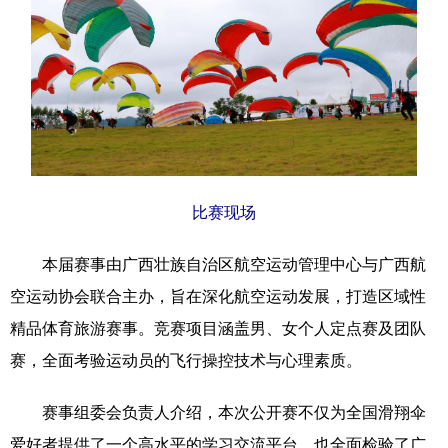
科技
科普
体育
文化
健康
军事
访谈
视频
图片
中央文件
金融
汽车
食品
人居
信息化
乡村振兴
溯源中国
城市
旅游
能源
比赛现场
会展
彩票
娱乐
时尚
本届赛事由广西壮族自治区航空运动管理中心与广西航
悦读
公益
书画
一带一路
空运动协会联合主办，旨在深化航空运动发展，打造区域性
精品体育旅游赛事。竞赛项目涵盖男、女个人定点赛及团队
亚太网
上市公司
文化产业
赛，全面考验运动员的飞行操控技术与心理素质。
地方频道
赛事组委会负责人介绍，本次公开赛不仅为全国滑翔伞
爱好者提供了一个高水平的学习交流平台，也全面检验了广
北京
天津
河北
山西