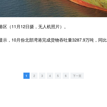
（11月12日摄，无人机照片）。
10月份北部湾港完成货物吞吐量3287.9万吨，同比增
。
1
2
3
4
5
6
下一页