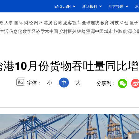
ENGLISH
新华报刊
地方频道
承
政
人事
国际
财经
网评
港澳
台湾
思客智库
全球连线
教育
科技
科创
量子
生活
信息化
数字经济
学术中国
乡村振兴
银龄
溯源中国
城市
旅游
能源
会
港10月份货物吞吐量同比增长
字体：
小
中
大
分享到：