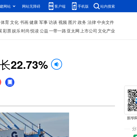
建网站
网站无障碍
客户端
手机版
站内搜索
体育
文化
书画
健康
军事
访谈
视频
图片
政务
法律
中央文件
展
彩票
娱乐
时尚
悦读
公益
一带一路
亚太网
上市公司
文化产业
22.73%