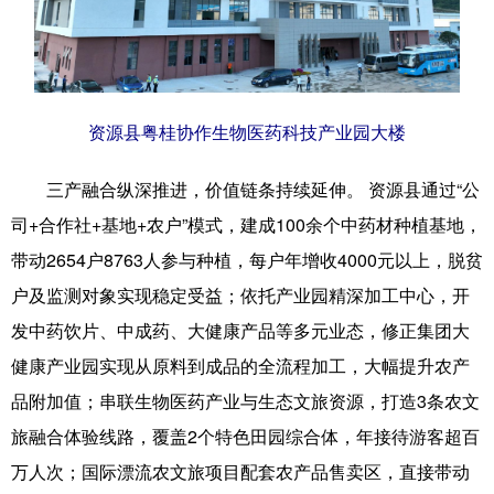
辽宁
吉林
上海
江苏
浙江
安徽
福建
江西
资源县粤桂协作生物医药科技产业园大楼
山东
河南
湖北
湖南
广东
广西
海南
重庆
三产融合纵深推进，价值链条持续延伸。 资源县通过“公
司+合作社+基地+农户”模式，建成100余个中药材种植基地，
四川
贵州
云南
西藏
带动2654户8763人参与种植，每户年增收4000元以上，脱贫
陕西
甘肃
青海
宁夏
户及监测对象实现稳定受益；依托产业园精深加工中心，开
新疆
内蒙古
黑龙江
发中药饮片、中成药、大健康产品等多元业态，修正集团大
健康产业园实现从原料到成品的全流程加工，大幅提升农产
品附加值；串联生物医药产业与生态文旅资源，打造3条农文
多语种频道
旅融合体验线路，覆盖2个特色田园综合体，年接待游客超百
English
Español
Français
عربى
万人次；国际漂流农文旅项目配套农产品售卖区，直接带动