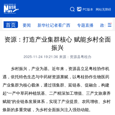
广西频道
PC版本
网站无障碍
网站地图
首页
要闻
新华社记者看广西
专题直播
政务信
资源：打造产业集群核心 赋能乡村全面
广西频道
振兴
要闻
新华社记者
专题直播
政务信息
2025-11-24 19:21:36
来源：资源县粤桂办
图片新闻
壮美广西
乡村振兴，产业为基。近年来，资源县立足粤桂协作机
遇，依托特色生态与中药材资源禀赋，以粤桂协作生物医药
新华网导航
产业集群为核心载体，通过强集群、延链条、促融合，构建
学习进行时
高层
时政
人事
起“一产中草药种植筑基、二产精深加工增值、三产文旅康养
赋能”的全链条发展体系，实现了产业提质、农民增收、乡村
国际
财经
网评
港澳
焕新的多重突破，为乡村全面振兴注入强劲动能。
台湾
思客智库
全球连线
教育