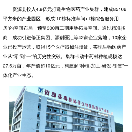
资源县投入4.8亿元打造生物医药产业集群，建成85106
科技
科普
体育
文化
平方米的产业园区，形成“10栋标准车间+1栋综合服务用
健康
军事
访谈
视频
房”的空间布局，预留300亩二期用地拓展空间。通过精准招
图片
中央文件
金融
汽车
商，成功引进修正集团、源创医汇等42家企业落地，10家企
业已投产运营，取得15个医疗器械注册证，实现生物医药产
食品
人居
信息化
乡村振兴
业从“零”到“一”的历史性突破。集群带动中药材种植规模达
溯源中国
城市
旅游
能源
27.6万亩，年产值超10亿元，构建起“种植-加工-研发-销售”一
会展
彩票
娱乐
时尚
体化产业生态。
悦读
公益
书画
一带一路
亚太网
上市公司
文化产业
地方频道
北京
天津
河北
山西