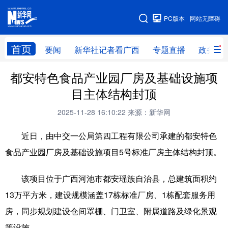
广西频道
PC版本
网站无障碍
网站地图
首页
要闻
新华社记者看广西
专题直播
政务信
广西频道
都安特色食品产业园厂房及基础设施项
目主体结构封顶
要闻
新华社记者
专题直播
政务信息
2025-11-28 16:10:22
来源：新华网
图片新闻
壮美广西
近日，由中交一公局第四工程有限公司承建的都安特色
食品产业园厂房及基础设施项目5号标准厂房主体结构封顶。
新华网导航
该项目位于广西河池市都安瑶族自治县，总建筑面积约
学习进行时
高层
时政
人事
13万平方米，建设规模涵盖17栋标准厂房、1栋配套服务用
国际
财经
网评
港澳
房，同步规划建设仓间罩棚、门卫室、附属道路及绿化景观
台湾
思客智库
全球连线
教育
等设施。