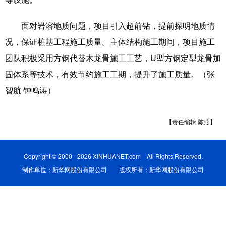
科技
科普
体育
文化
面对岩溶地质问题，项目引入超前钻，提前探明地质情
健康
军事
访谈
视频
况，保证桩基工程施工质量。主体结构施工期间，项目施工
团队积极采用方钢代替木龙骨施工工艺，U型方钢定型龙骨加
图片
中央文件
金融
汽车
固体系等技术，有效节约施工工期，提升了施工质量。（张
食品
人居
信息化
乡村振兴
智航 钟鸣涛）
溯源中国
城市
旅游
能源
【责任编辑:陈燕】
会展
彩票
娱乐
时尚
悦读
公益
书画
一带一路
Copyright © 2000 - 2026 XINHUANET.com All Rights Reserved.
亚太网
上市公司
文化产业
制作单位：新华网股份有限公司 版权所有：新华网股份有限公司
地方频道
北京
天津
河北
山西