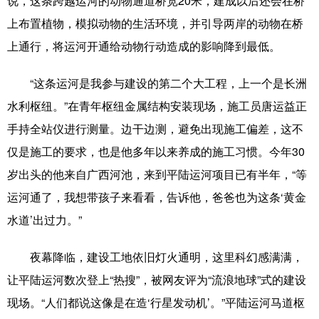
说，这条跨越运河的动物通道桥宽20米，建成以后还会在桥
上布置植物，模拟动物的生活环境，并引导两岸的动物在桥
上通行，将运河开通给动物行动造成的影响降到最低。
“这条运河是我参与建设的第二个大工程，上一个是长洲
水利枢纽。”在青年枢纽金属结构安装现场，施工员唐运益正
手持全站仪进行测量。边干边测，避免出现施工偏差，这不
仅是施工的要求，也是他多年以来养成的施工习惯。今年30
岁出头的他来自广西河池，来到平陆运河项目已有半年，“等
运河通了，我想带孩子来看看，告诉他，爸爸也为这条‘黄金
水道’出过力。”
夜幕降临，建设工地依旧灯火通明，这里科幻感满满，
让平陆运河数次登上“热搜”，被网友评为“流浪地球”式的建设
现场。“人们都说这像是在造‘行星发动机’。”平陆运河马道枢