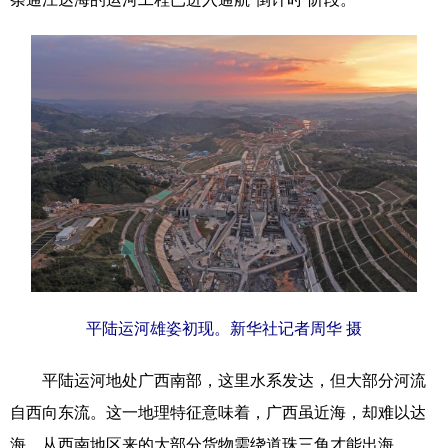
科技
科普
体育
文化
健康
军事
访谈
视频
图片
中央文件
金融
汽车
食品
人居
信息化
乡村振兴
溯源中国
城市
旅游
能源
会展
彩票
娱乐
时尚
悦读
公益
书画
一带一路
平陆运河雄姿初现。新华社记者周华 摄
亚太网
上市公司
文化产业
平陆运河地处广西南部，这里水系发达，但大部分河流
地方频道
自西向东流。这一地理特征意味着，广西虽近海，却难以达
海，从西南地区来的大部分货物需绕道珠三角才能出海。
北京
天津
河北
山西