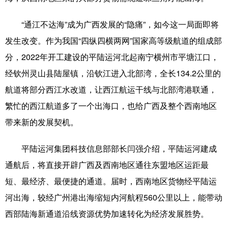
辽宁
吉林
上海
江苏
“通江不达海”成为广西发展的“隐痛”，如今这一局面即将
发生改变。作为我国“四纵四横两网”国家高等级航道的组成部
浙江
安徽
福建
江西
分，2022年开工建设的平陆运河北起南宁横州市平塘江口，
山东
河南
湖北
湖南
经钦州灵山县陆屋镇，沿钦江进入北部湾，全长134.2公里的
广东
广西
海南
重庆
航道将部分西江水改道，让西江航运干线与北部湾港联通，
繁忙的西江航道多了一个出海口，也给广西及整个西南地区
四川
贵州
云南
西藏
带来新的发展契机。
陕西
甘肃
青海
宁夏
平陆运河集团科技信息部部长闫强介绍，平陆运河建成
新疆
内蒙古
黑龙江
通航后，将直接开辟广西及西南地区通往东盟地区运距最
短、最经济、最便捷的通道。届时，西南地区货物经平陆运
多语种频道
河出海，较经广州港出海缩短内河航程560公里以上，能带动
English
Español
Français
عربى
西部陆海新通道沿线资源优势加速转化为经济发展胜势。