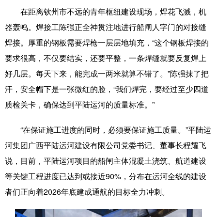
Русский язык
日本語
한국어
在距离钦州市不远的青年枢纽建设现场，焊花飞溅，机
Deutsch
Português
器轰鸣。焊接工陈强正全神贯注地进行船闸人字门的对接缝
焊接。厚重的钢板需要焊枪一层层地填充，“这个钢板焊接的
要求很高，不仅要结实，还要平整，一条焊缝就要反复焊上
好几层。每天下来，能完成一两米就算不错了。”陈强抹了把
汗，安全帽下是一张微红的脸，“我们焊完，要经过至少四道
质检关卡，确保达到平陆运河的质量标准。”
“在保证施工进度的同时，必须要保证施工质量。”平陆运
河集团广西平陆运河建设有限公司党委书记、董事长程耀飞
说，目前，平陆运河项目的船闸主体混凝土浇筑、航道建设
等关键工程进度已达到或接近90%，分布在运河全线的建设
者们正向着2026年底建成通航的目标全力冲刺。