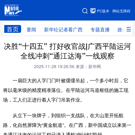
广西频道
PC版本
网站无障碍
网站地图
首页
要闻
新华社记者看广西
专题直播
政务信
决胜“十四五” 打好收官战|广西平陆运河
广西频道
全线冲刺“通江达海”一线观察
要闻
新华社记者
专题直播
政务信息
2025-11-28 19:26:56
来源：新华网
图片新闻
壮美广西
一扇巨大的人字门门叶被缓缓吊起，一个多小时后，它
将以毫米级的精度精准落位。在平陆运河马道枢纽的施工现
新华网导航
场，工人们正进行着人字门吊装作业。
学习进行时
高层
时政
人事
从立下一块牌子，到组织一支战队，在大山里开拓航
国际
财经
网评
港澳
路，化自然屏障为“黄金航道”。在广西，新中国成立以来第一
台湾
思客智库
全球连线
教育
条通江达海的运河工程已进入通航“倒计时”阶段。