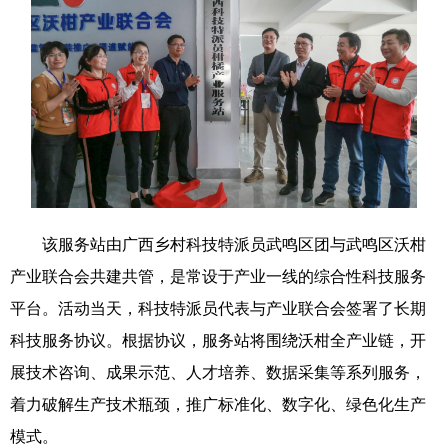
科技
科普
体育
文化
健康
军事
访谈
视频
图片
中央文件
金融
汽车
食品
人居
信息化
乡村振兴
溯源中国
城市
旅游
能源
该服务站由广西乡村科技特派员武鸣区团与武鸣区沃柑
会展
彩票
娱乐
时尚
产业联合会共建共管，是常设于产业一线的综合性科技服务
悦读
公益
书画
一带一路
平台。活动当天，科技特派员代表与产业联合会签署了长期
亚太网
上市公司
文化产业
科技服务协议。根据协议，服务站将围绕沃柑全产业链，开
展技术咨询、成果示范、人才培养、数据采集等系列服务，
地方频道
着力破解生产技术瓶颈，推广标准化、数字化、绿色化生产
模式。
北京
天津
河北
山西