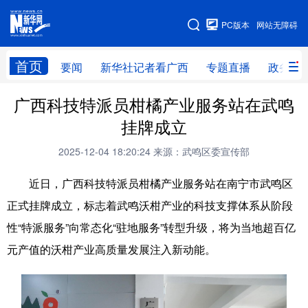
广西频道
PC版本
网站无障碍
网站地图
首页
要闻
新华社记者看广西
专题直播
政务信
广西频道
广西科技特派员柑橘产业服务站在武鸣
挂牌成立
要闻
新华社记者
专题直播
政务信息
2025-12-04 18:20:24
来源：武鸣区委宣传部
图片新闻
壮美广西
近日，广西科技特派员柑橘产业服务站在南宁市武鸣区
正式挂牌成立，标志着武鸣沃柑产业的科技支撑体系从阶段
新华网导航
性“特派服务”向常态化“驻地服务”转型升级，将为当地超百亿
学习进行时
高层
时政
人事
元产值的沃柑产业高质量发展注入新动能。
国际
财经
网评
港澳
台湾
思客智库
全球连线
教育