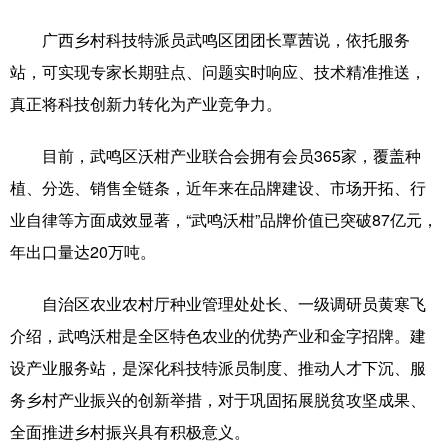
广西乡村科技特派员武鸣区团团长覃茜说，依托服务
辽宁
吉林
上海
江苏
站，可实现专家长期驻点、问题实时响应、技术精准推送，
浙江
安徽
福建
江西
真正将科技创新力转化为产业竞争力。
山东
河南
湖北
湖南
目前，武鸣区沃柑产业联合会拥有会员365家，覆盖种
广东
广西
海南
重庆
植、分选、销售全链条，近年来在品牌建设、市场开拓、行
四川
贵州
云南
西藏
业自律等方面成效显著，“武鸣沃柑”品牌价值已突破87亿元，
年出口量达20万吨。
陕西
甘肃
青海
宁夏
新疆
内蒙古
黑龙江
自治区农业农村厅种业管理处处长、一级调研员黄寒飞
介绍，武鸣沃柑是全区特色农业的优势产业和金字招牌。建
设产业服务站，是深化科技特派员制度、推动人才下沉、服
多语种频道
务乡村产业振兴的创新举措，对于巩固拓展脱贫攻坚成果、
English
Español
Français
عربى
全面推进乡村振兴具有积极意义。