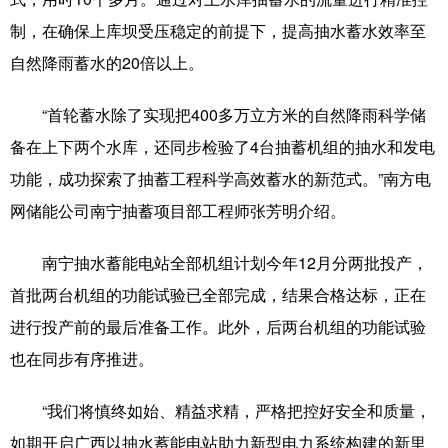
制，在确保上库坝受压稳定的前提下，提高抽水蓄水效率至
科技
科普
体育
文化
自然降雨蓄水的20倍以上。
健康
军事
访谈
视频
“首轮蓄水除了实现把400多万立方米的自然降雨科学储
图片
中央文件
金融
汽车
备在上下两个水库，还同步检验了4台抽蓄机组的抽水和发电
食品
人居
信息化
乡村振兴
功能，成功探索了抽蓄工程科学高效蓄水的新范式。”南方电
溯源中国
城市
旅游
能源
网储能公司南宁抽蓄项目部工程师张芳明介绍。
会展
彩票
娱乐
时尚
南宁抽水蓄能电站全部机组计划今年12月分两批投产，
悦读
公益
书画
一带一路
首批两台机组的功能试验已全部完成，结果合格达标，正在
进行投产前的最后准备工作。此外，后两台机组的功能试验
亚太网
上市公司
文化产业
也在同步有序推进。
地方频道
“我们将慎终如始、精益求精，严格把控好安全和质量，
如期开启广西以抽水蓄能电站助力新型电力系统构建的新里
北京
天津
河北
山西