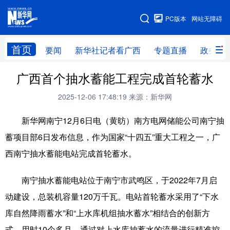
广西频道
PC版本
网站无障碍
网站地图
首页
要闻
新华社记者看广西
专题直播
政务信
广西频道
广西首个抽水蓄能工程完成首轮蓄水
2025-12-06 17:48:19
来源：新华网
要闻
新华社记者
专题直播
政务信息
新华网南宁12月6日电（黄昉）南方电网储能公司南宁抽
图片新闻
壮美广西
蓄项目部6日发布信息，作为国家“十四五”重大工程之一，广
西南宁抽水蓄能电站完成首轮蓄水。
新华网导航
南宁抽水蓄能电站位于南宁市武鸣区，于2022年7月启
学习进行时
高层
时政
人事
动建设，总装机容量120万千瓦。电站首轮蓄水采用了“下水
国际
财经
网评
港澳
库自然降雨蓄水”和“上水库机组抽水蓄水”相结合的创新方
台湾
思客智库
全球连线
教育
式，用时10个多月。通过对上水库抽蓄水的流量进行精准控