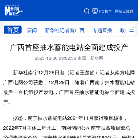
广西频道
PC版本
网站无障碍
网站地图
首页
要闻
新华社记者看广西
专题直播
政务信
广西频道
广西首座抽水蓄能电站全面建成投产
2025-12-30 09:02:56
来源：新华网
要闻
新华社记者
专题直播
政务信息
新华社南宁12月29日电（记者王楚然）记者从南方电网
图片新闻
壮美广西
广西电网公司获悉，12月29日，随着广西南宁抽水蓄能电站
最后一台机组投产发电，广西首座抽水蓄能电站全面建成投
新华网导航
产。
学习进行时
高层
时政
人事
据悉，南宁抽水蓄能电站2021年11月获得项目核准，
国际
财经
网评
港澳
2022年7月主体工程开工。南网储能公司南宁抽蓄项目部总
台湾
思客智库
全球连线
教育
经理朱泽宽介绍，南宁抽水蓄能电站总投资约80亿元，安装4