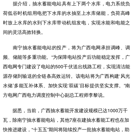
据介绍，抽水蓄能电站具有上下两个水库，电力系统负
辽宁
吉林
上海
江苏
荷低谷时机组用电把下水库的水抽至上水库储能，负荷高峰
时放上水库的水到下水库带动机组发电，实现水能和电能之
浙江
安徽
福建
江西
间的灵活高效转换。
山东
河南
湖北
湖南
南宁抽水蓄能电站的投产，将为广西电网承担调峰、调
广东
广西
海南
重庆
频、储能等多重功能。“为保障电站投产后功能稳定发挥，广
四川
贵州
云南
西藏
西电网专门建设了电站的500千伏送出线路工程，实现清洁能
陕西
甘肃
青海
宁夏
源存储到输送的全链条高效运转。该电站将为广西构建‘风光
水储’多能互补体系、加快实现‘双碳’目标提供坚实支撑。”南
新疆
内蒙古
黑龙江
方电网广西电力调度控制中心副总工程师李黎说。
多语种频道
据悉，当前，广西抽水蓄能开发建设规模已达1000万千
瓦，除南宁抽水蓄能电站，其他7座在建抽水蓄能工程也在加
English
Español
Français
عربى
快推进建设，“十五五”期间将陆续投产一批抽水蓄能电站，助