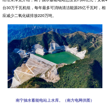
台30万千瓦机组，每年最多可消纳清洁能源25亿千瓦时，相
科技
科普
体育
文化
应减少二氧化碳排放220万吨。
健康
军事
访谈
视频
图片
中央文件
金融
汽车
食品
人居
信息化
乡村振兴
溯源中国
城市
旅游
能源
会展
彩票
娱乐
时尚
悦读
公益
书画
一带一路
亚太网
上市公司
文化产业
地方频道
南宁抽水蓄能电站上水库。（南方电网供图）
北京
天津
河北
山西