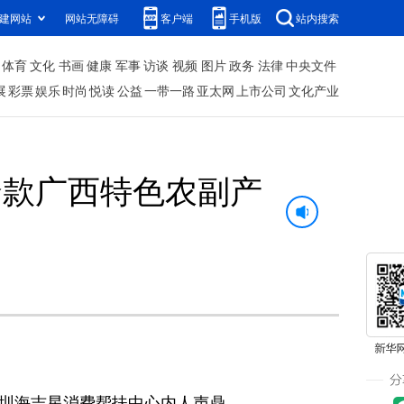
建网站
网站无障碍
客户端
手机版
站内搜索
体育
文化
书画
健康
军事
访谈
视频
图片
政务
法律
中央文件
展
彩票
娱乐
时尚
悦读
公益
一带一路
亚太网
上市公司
文化产业
余款广西特色农副产
深圳海吉星消费帮扶中心内人声鼎