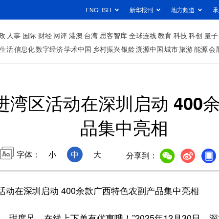
ENGLISH
新华报刊
地方频道
承
政
人事
国际
财经
网评
港澳
台湾
思客智库
全球连线
教育
科技
科创
量子
生活
信息化
数字经济
学术中国
乡村振兴
银龄
溯源中国
城市
旅游
能源
会
进湾区活动在深圳启动 400
品集中亮相
字体：
小
中
大
分享到：
在深圳启动 400余款广西特色农副产品集中亮相
度足，在线上下单有优惠哦！”2025年12月30日，