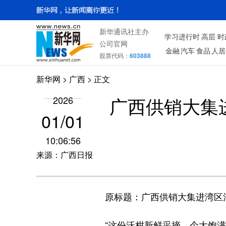
新华通讯社主办
学习进行时
高层
时
公司官网
金融
汽车
食品
人居
股票代码：
603888
新华网
>
广西
> 正文
广西供销大集
2026
01/01
10:06:56
来源：广西日报
原标题：广西供销大集进湾区活动
“这份沃柑新鲜采摘，个大饱满、甜