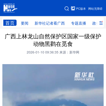
广西频道
PC版本
网站无障碍
网站地图
首页
要闻
新华社记者看广西
专题直播
政务信
广西频道
广西上林龙山自然保护区国家一级保护
动物黑鹳在觅食
要闻
新华社记者
专题直播
政务信息
2026-01-10 09:36:35
来源：新华网
图片新闻
壮美广西
新华网导航
学习进行时
高层
时政
人事
国际
财经
网评
港澳
台湾
思客智库
全球连线
教育