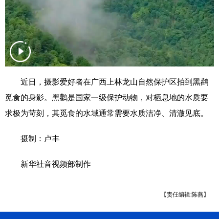
辽宁
吉林
上海
江苏
浙江
安徽
福建
江西
山东
河南
湖北
湖南
近日，摄影爱好者在广西上林龙山自然保护区拍到黑鹳
广东
广西
海南
重庆
觅食的身影。黑鹳是国家一级保护动物，对栖息地的水质要
四川
贵州
云南
西藏
求极为苛刻，其觅食的水域通常需要水质洁净、清澈见底。
陕西
甘肃
青海
宁夏
摄制：卢丰
新疆
内蒙古
黑龙江
新华社音视频部制作
多语种频道
【责任编辑:陈燕】
English
Español
Français
عربى