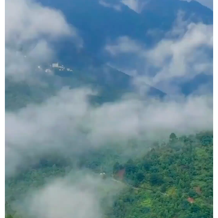
科技
科普
体育
文化
健康
军事
访谈
视频
图片
中央文件
金融
汽车
食品
人居
信息化
乡村振兴
溯源中国
城市
旅游
能源
会展
彩票
娱乐
时尚
悦读
公益
书画
一带一路
亚太网
上市公司
文化产业
地方频道
北京
天津
河北
山西