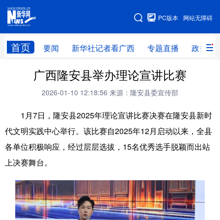
广西频道
PC版本
网站无障碍
网站地图
首页
要闻
新华社记者看广西
专题直播
政务信
广西频道
广西隆安县举办理论宣讲比赛
2026-01-10 12:18:56
来源：隆安县委宣传部
要闻
新华社记者
专题直播
政务信息
1月7日，隆安县2025年理论宣讲比赛决赛在隆安县新时
图片新闻
壮美广西
代文明实践中心举行。该比赛自2025年12月启动以来，全县
各单位积极响应，经过层层选拔，15名优秀选手脱颖而出站
新华网导航
上决赛舞台。
学习进行时
高层
时政
人事
国际
财经
网评
港澳
台湾
思客智库
全球连线
教育