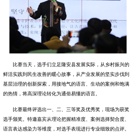
科技
科普
体育
文化
健康
军事
访谈
视频
图片
中央文件
金融
汽车
食品
人居
信息化
乡村振兴
溯源中国
城市
旅游
能源
比赛当天，选手们立足隆安县发展实际，从乡村振兴的
鲜活实践到民生改善的暖心故事，从产业发展的坚实步伐到
会展
彩票
娱乐
时尚
基层治理的创新探索，用接地气的语言、生动的案例和饱满
悦读
公益
书画
一带一路
的热情，将高深理论转化为通俗易懂的语言。
亚太网
上市公司
文化产业
比赛最终评选出一、二、三等奖及优秀奖，现场为获奖
选手颁奖。特邀嘉宾从理论把握精准度、案例选择契合度、
地方频道
语言表达感染力等维度，对选手表现进行专业细致的点评。
北京
天津
河北
山西