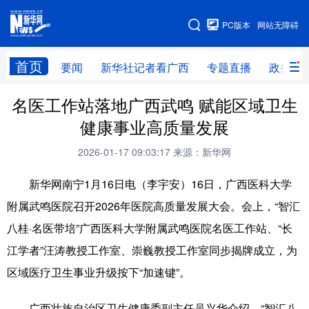
广西频道
PC版本
网站无障碍
网站地图
首页
要闻
新华社记者看广西
专题直播
政务信
名医工作站落地广西武鸣 赋能区域卫生
广西频道
健康事业高质量发展
要闻
新华社记者
专题直播
政务信息
2026-01-17 09:03:17
来源：新华网
图片新闻
壮美广西
新华网南宁1月16日电（李宇安）16日，广西医科大学
附属武鸣医院召开2026年医院高质量发展大会。会上，“智汇
新华网导航
八桂·名医带培”广西医科大学附属武鸣医院名医工作站、“长
学习进行时
高层
时政
人事
江学者”汪涛教授工作室、崇巍教授工作室同步揭牌成立，为
区域医疗卫生事业升级按下“加速键”。
国际
财经
网评
港澳
台湾
思客智库
全球连线
教育
广西壮族自治区卫生健康委副主任吴兴华介绍，“智汇八