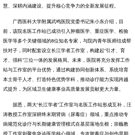
慧、深耕内涵建设、提升核心竞争力的全新发展征程。
辽宁
吉林
上海
江苏
广西医科大学附属武鸣医院党委书记朱小东介绍，目
浙江
安徽
福建
江西
前，该院名医工作站已成功引入肿瘤医学、重症医学、检验
山东
河南
湖北
湖南
医学等多个关键领域的8位知名专家，与院内青年医师结成帮
扶对子，同时配套设立长江学者工作室，构建起“引才、育
广东
广西
海南
重庆
才、强科”三位一体的发展格局。未来，医院将充分发挥工作
四川
贵州
云南
西藏
站与工作室的平台优势，通过构建协同创新体系、系统培育
陕西
甘肃
青海
宁夏
本土骨干人才、打造特色优势学科，推动诊疗能力实现跨越
式提升，为区域卫生健康事业高质量发展贡献更大力量。
新疆
内蒙古
黑龙江
据悉，两大“长江学者”工作室与名医工作站形成互补，汪
多语种频道
涛教授工作室深耕终末期肾病（尿毒症）领域，重点推动专
病规范化诊疗与长期健康管理模式在基层落地生根；崇巍教
English
Español
Français
عربى
授工作室则聚焦急诊医学核心领域，专攻脓毒症与创伤早期