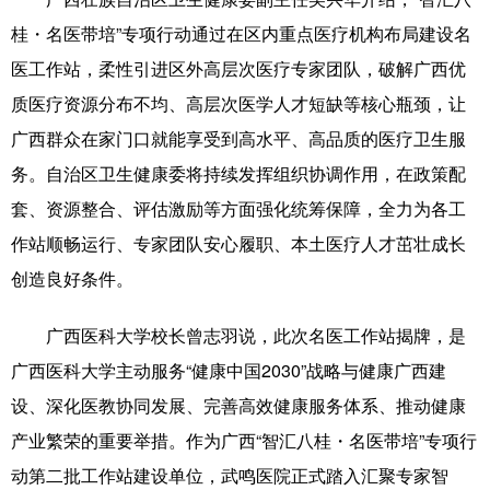
桂・名医带培”专项行动通过在区内重点医疗机构布局建设名
科技
科普
体育
文化
医工作站，柔性引进区外高层次医疗专家团队，破解广西优
健康
军事
访谈
视频
质医疗资源分布不均、高层次医学人才短缺等核心瓶颈，让
图片
中央文件
金融
汽车
广西群众在家门口就能享受到高水平、高品质的医疗卫生服
务。自治区卫生健康委将持续发挥组织协调作用，在政策配
食品
人居
信息化
乡村振兴
套、资源整合、评估激励等方面强化统筹保障，全力为各工
溯源中国
城市
旅游
能源
作站顺畅运行、专家团队安心履职、本土医疗人才茁壮成长
会展
彩票
娱乐
时尚
创造良好条件。
悦读
公益
书画
一带一路
广西医科大学校长曾志羽说，此次名医工作站揭牌，是
亚太网
上市公司
文化产业
广西医科大学主动服务“健康中国2030”战略与健康广西建
设、深化医教协同发展、完善高效健康服务体系、推动健康
产业繁荣的重要举措。作为广西“智汇八桂・名医带培”专项行
地方频道
动第二批工作站建设单位，武鸣医院正式踏入汇聚专家智
北京
天津
河北
山西