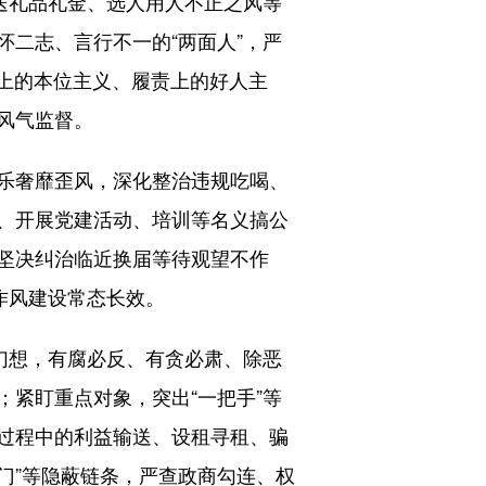
送礼品礼金、选人用人不正之风等
二志、言行不一的“两面人”，严
作上的本位主义、履责上的好人主
风气监督。
乐奢靡歪风，深化整治违规吃喝、
、开展党建活动、培训等名义搞公
坚决纠治临近换届等待观望不作
作风建设常态长效。
幻想，有腐必反、有贪必肃、除恶
紧盯重点对象，突出“一把手”等
过程中的利益输送、设租寻租、骗
门”等隐蔽链条，严查政商勾连、权