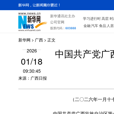
新华通讯社主办
学习进行时
高层
时
公司官网
金融
汽车
食品
人居
股票代码：
603888
新华网
>
广西
> 正文
中国共产党广
2026
01/18
09:30:45
来源：广西日报
（二〇二六年一月十
中国共产党广西壮族自治区第十二