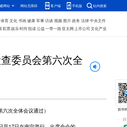
建网站
网站无障碍
客户端
手机版
站内搜索
体育
文化
书画
健康
军事
访谈
视频
图片
政务
法律
中央文件
展
彩票
娱乐
时尚
悦读
公益
一带一路
亚太网
上市公司
文化产业
检查委员会第六次全
第六次全体会议通过）
日至17日在南宁举行。出席全会的