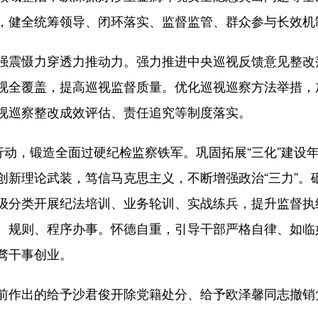
，健全统筹领导、闭环落实、监督监管、群众参与长效机
震慑力穿透力推动力。强力推进中央巡视反馈意见整改
视全覆盖，提高巡视监督质量。优化巡视巡察方法举措，
视巡察整改成效评估、责任追究等制度落实。
动，锻造全面过硬纪检监察铁军。巩固拓展“三化”建设
创新理论武装，笃信马克思主义，不断增强政治“三力”。
级分类开展纪法培训、业务轮训、实战练兵，提升监督执
、规则、程序办事。怀德自重，引导干部严格自律、如临
骛干事创业。
作出的给予沙君俊开除党籍处分、给予欧泽馨同志撤销