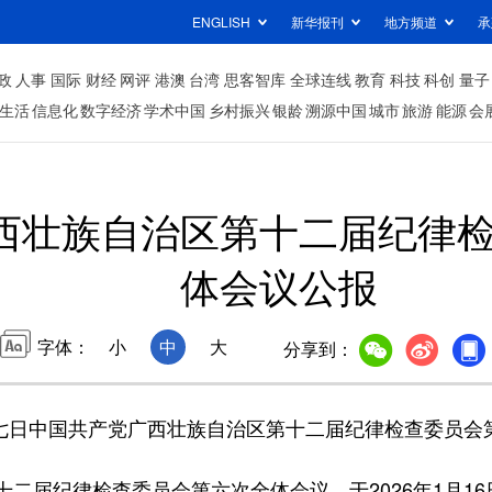
ENGLISH
新华报刊
地方频道
承
政
人事
国际
财经
网评
港澳
台湾
思客智库
全球连线
教育
科技
科创
量子
生活
信息化
数字经济
学术中国
乡村振兴
银龄
溯源中国
城市
旅游
能源
会
西壮族自治区第十二届纪律
体会议公报
字体：
小
中
大
分享到：
七日中国共产党广西壮族自治区第十二届纪律检查委员会
届纪律检查委员会第六次全体会议，于2026年1月16