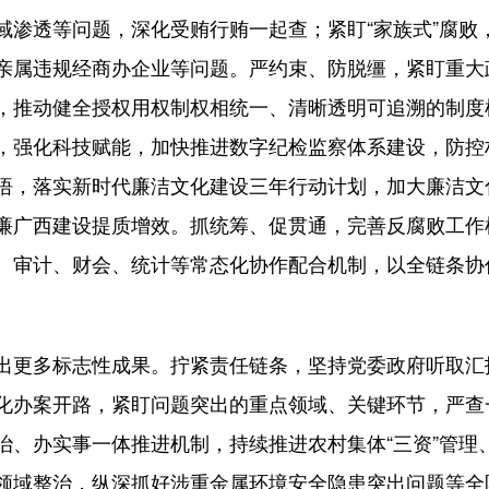
域渗透等问题，深化受贿行贿一起查；紧盯“家族式”腐败
亲属违规经商办企业等问题。严约束、防脱缰，紧盯重大
，推动健全授权用权制权相统一、清晰透明可追溯的制度机
，强化科技赋能，加快推进数字纪检监察体系建设，防控
悟，落实新时代廉洁文化建设三年行动计划，加大廉洁文
廉广西建设提质增效。抓统筹、促贯通，完善反腐败工作
、审计、财会、统计等常态化协作配合机制，以全链条协
更多标志性成果。拧紧责任链条，坚持党委政府听取汇
化办案开路，紧盯问题突出的重点领域、关键环节，严查
治、办实事一体推进机制，持续推进农村集体“三资”管理
领域整治，纵深抓好涉重金属环境安全隐患突出问题等全