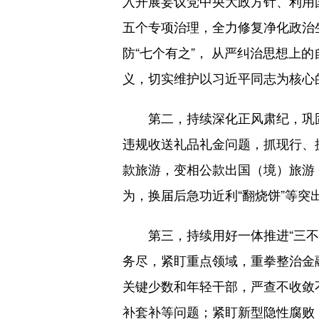
入开展妄议党中央大政方针、利用
五个专项治理，全力修复净化政治
防“七个有之”， 从严纠治思想
义，切实维护以习近平同志为核心
第二，持续深化正风肃纪，巩固
违规收送礼品礼金问题，抓现行、
款旅游，变相公款出国（境）旅游
为，换届后急功近利“翻烧饼”等
第三，持续用好一体推进“三不腐
务尽，紧盯重点领域，重拳整治金
关键少数和年轻干部，严查不收敛
补套补等问题；紧盯新型隐性腐败，