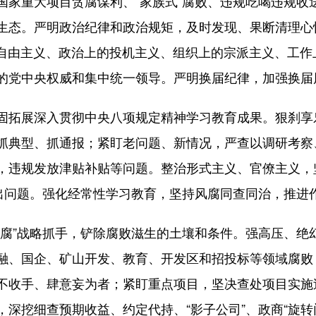
国家重大项目贪腐谋利、“家族式”腐败、违规吃喝违规收
生态。严明政治纪律和政治规矩，及时发现、果断清理心怀
上的自由主义、政治上的投机主义、组织上的宗派主义、工
的党中央权威和集中统一领导。严明换届纪律，加强换届
拓展深入贯彻中央八项规定精神学习教育成果。狠刹享
抓典型、抓通报；紧盯老问题、新情况，严查以调研考察
，违规发放津贴补贴等问题。整治形式主义、官僚主义，
突出问题。强化经常性学习教育，坚持风腐同查同治，推进
”战略抓手，铲除腐败滋生的土壤和条件。强高压、绝
融、国企、矿山开发、教育、开发区和招投标等领域腐败；
不收手、肆意妄为者；紧盯重点项目，坚决查处项目实施
深挖细查预期收益、约定代持、“影子公司”、政商“旋转