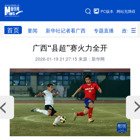
广西频道
PC版本
网站无障碍
网站地图
首页
要闻
新华社记者看广西
专题直播
政务信
广西频道
广西“县超”赛火力全开
2026-01-19 21:27:15
来源：新华网
要闻
新华社记者
专题直播
政务信息
图片新闻
壮美广西
新华网导航
学习进行时
高层
时政
人事
国际
财经
网评
港澳
台湾
思客智库
全球连线
教育