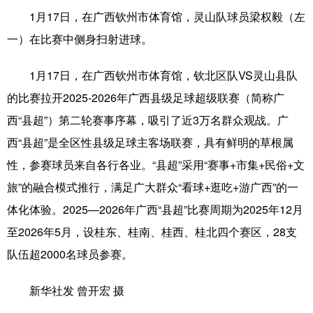
1月17日，在广西钦州市体育馆，灵山队球员梁权毅（左
科技
科普
体育
文化
一）在比赛中侧身扫射进球。
健康
军事
访谈
视频
1月17日，在广西钦州市体育馆，钦北区队VS灵山县队
图片
中央文件
金融
汽车
的比赛拉开2025-2026年广西县级足球超级联赛（简称广
食品
人居
信息化
乡村振兴
西“县超”）第二轮赛事序幕，吸引了近3万名群众观战。广
溯源中国
城市
旅游
能源
西“县超”是全区性县级足球主客场联赛，具有鲜明的草根属
性，参赛球员来自各行各业。“县超”采用“赛事+市集+民俗+文
会展
彩票
娱乐
时尚
旅”的融合模式推行，满足广大群众“看球+逛吃+游广西”的一
悦读
公益
书画
一带一路
体化体验。2025—2026年广西“县超”比赛周期为2025年12月
亚太网
上市公司
文化产业
至2026年5月，设桂东、桂南、桂西、桂北四个赛区，28支
队伍超2000名球员参赛。
地方频道
新华社发 曾开宏 摄
北京
天津
河北
山西