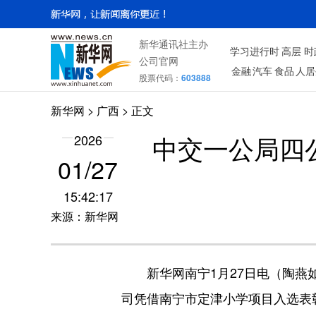
新华通讯社主办
学习进行时
高层
时
公司官网
金融
汽车
食品
人居
股票代码：
603888
新华网
>
广西
> 正文
中交一公局四
2026
01/27
15:42:17
来源：新华网
新华网南宁1月27日电（陶燕如）
司凭借南宁市定津小学项目入选表