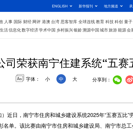
ENGLISH
新华报刊
地方频道
承
政
人事
国际
财经
网评
港澳
台湾
思客智库
全球连线
教育
科技
科创
量子
生活
信息化
数字经济
学术中国
乡村振兴
银龄
溯源中国
城市
旅游
能源
会
公司荣获南宁住建系统“五赛
字体：
小
中
大
分享到：
近日，南宁市住房和城乡建设系统2025年“五赛五比
彰名单。该比赛由南宁市住房和城乡建设局、南宁市总工