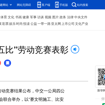
建网站
网站无障碍
客户端
手机版
站内搜索
体育
文化
书画
健康
军事
访谈
视频
图片
政务
法律
中央文件
展
彩票
娱乐
时尚
悦读
公益
一带一路
亚太网
上市公司
文化产业
五比”劳动竞赛表彰
”劳动竞赛结果公布，中交一公局四公
会联合举办，以“赛文明施工、比安