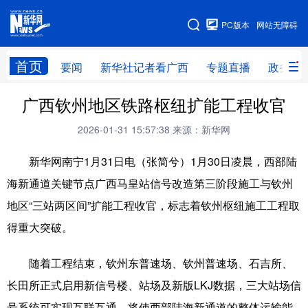
广西频道
PC版本
网站无障碍
网站地图
首页
要闻
新华社记者看广西
专题直播
政务信
广西频道
广西钦州地区铁路枢纽扩能工程收官
2026-01-31 15:57:38
来源：新华网
要闻
新华社记者
专题直播
政务信息
新华网南宁1月31日电（张简兮）1月30日凌晨，西部陆
图片新闻
壮美广西
海新通道关键节点广西马皇站信号改造第三阶段施工与钦州
地区“三站两区间”扩能工程收官，标志着钦州枢纽施工工程取
新华网导航
得重大突破。
学习进行时
高层
时政
人事
随着工程结束，钦州东普速场、钦州普速场、石吉所、
国际
财经
网评
港澳
长田所正式启用新信号楼、站场及新版LKJ数据，三大站场信
台湾
思客智库
全球连线
教育
号系统可实现互联互通，将使西部陆海新通道的整体运输能