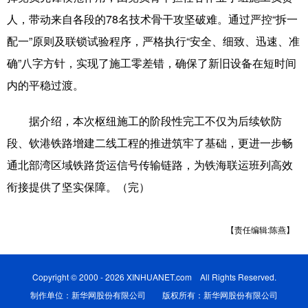
Русский язык
日本語
한국어
人，带动来自各段的78名技术骨干攻坚破难。通过严控“拆一
Deutsch
Português
配一”原则及联锁试验程序，严格执行“安全、细致、迅速、准
确”八字方针，实现了施工零差错，确保了新旧设备在短时间
内的平稳过渡。
据介绍，本次枢纽施工的阶段性完工不仅为后续钦防
段、钦港铁路增建二线工程的推进筑牢了基础，更进一步畅
通北部湾区域铁路货运信号传输链路，为铁海联运班列高效
衔接提供了坚实保障。（完）
【责任编辑:陈燕】
Copyright © 2000 - 2026 XINHUANET.com All Rights Reserved.
制作单位：新华网股份有限公司 版权所有：新华网股份有限公司