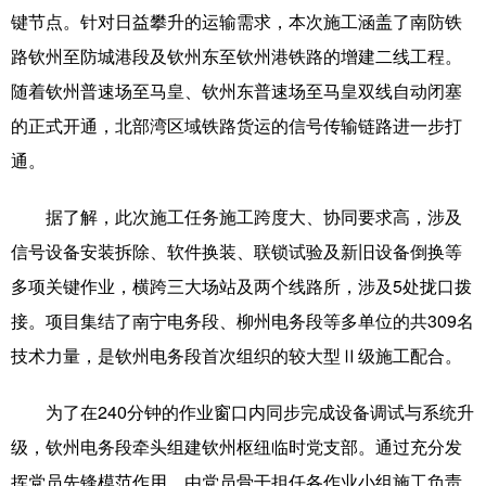
键节点。针对日益攀升的运输需求，本次施工涵盖了南防铁
辽宁
吉林
上海
江苏
路钦州至防城港段及钦州东至钦州港铁路的增建二线工程。
随着钦州普速场至马皇、钦州东普速场至马皇双线自动闭塞
浙江
安徽
福建
江西
的正式开通，北部湾区域铁路货运的信号传输链路进一步打
山东
河南
湖北
湖南
通。
广东
广西
海南
重庆
据了解，此次施工任务施工跨度大、协同要求高，涉及
四川
贵州
云南
西藏
信号设备安装拆除、软件换装、联锁试验及新旧设备倒换等
陕西
甘肃
青海
宁夏
多项关键作业，横跨三大场站及两个线路所，涉及5处拢口拨
接。项目集结了南宁电务段、柳州电务段等多单位的共309名
新疆
内蒙古
黑龙江
技术力量，是钦州电务段首次组织的较大型Ⅱ级施工配合。
多语种频道
为了在240分钟的作业窗口内同步完成设备调试与系统升
级，钦州电务段牵头组建钦州枢纽临时党支部。通过充分发
English
Español
Français
عربى
挥党员先锋模范作用，由党员骨干担任各作业小组施工负责