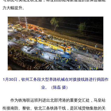
力大幅提升。
科技
科普
体育
文化
健康
军事
访谈
视频
图片
中央文件
金融
汽车
食品
人居
信息化
乡村振兴
溯源中国
城市
旅游
能源
会展
彩票
娱乐
时尚
悦读
公益
书画
一带一路
1月30日，钦州工务段大型养路机械在对拨接线路进行捣固作
亚太网
上市公司
文化产业
业。（陈磊 摄）
地方频道
作为铁海联运班列进出北部湾港的重要交汇处，马皇站
衔接南防、黎钦、钦北三条铁路干线，是区域货物集散的关
北京
天津
河北
山西