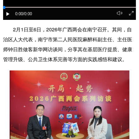
科技
科普
体育
文化
0:00
/0:00
健康
军事
访谈
视频
2月1日至6日，2026年广西两会在南宁召开。其间，自
图片
中央文件
金融
汽车
治区人大代表，南宁市第二人民医院麻醉科副主任、主任医
师钟日胜做客新华网访谈间，分享其在基层医疗提质、健康
食品
人居
信息化
乡村振兴
管理升级、公共卫生体系完善等方面的实践感悟和建议。
溯源中国
城市
旅游
能源
会展
彩票
娱乐
时尚
悦读
公益
书画
一带一路
亚太网
上市公司
文化产业
地方频道
北京
天津
河北
山西