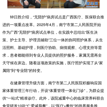
辽宁
吉林
上海
江苏
钟日胜介绍，“无陪护”病房试点是广西医疗、医保联合推
浙江
安徽
福建
江西
进的一项重点改革。2025年4月，南宁市第二人民医院开始
山东
河南
湖北
湖南
作为广西“无陪护”病房试点单位，在实践中总结出“医生决
策、护士主导、护理员辅助”三位一体的协同照护体系，从生
广东
广西
海南
重庆
活照料、基础护理，到医疗协助、病情观察、心理支持等需
四川
贵州
云南
西藏
求，患者都能得到专业人员提供的照护服务，家属无需再全
陕西
甘肃
青海
宁夏
天守候在床边。随着这项政策的实施，医疗照护实现了从“家
属陪”到“专业陪”的转变。
新疆
内蒙古
黑龙江
在健康管理升级方面，南宁市第二人民医院积极响应国
多语种频道
家体重管理三年行动，开设“体重管理一体化门诊”，为群众提
供“一站式”精准诊疗。此外，该院减重中心的临床营养科联合
English
Español
Français
عربى
食堂研发10款“仁爱减脂餐”，以“医疗+餐饮”的跨界服务推