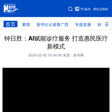
广西频道
PC版本
网站无障碍
网站地图
首页
要闻
新华社记者看广西
专题直播
政务信
钟日胜：AI赋能诊疗服务 打造惠民医疗
广西频道
新模式
要闻
新华社记者
专题直播
政务信息
2026-02-05 16:34:06
来源：新华网
图片新闻
壮美广西
新华网导航
学习进行时
高层
时政
人事
国际
财经
网评
港澳
台湾
思客智库
全球连线
教育