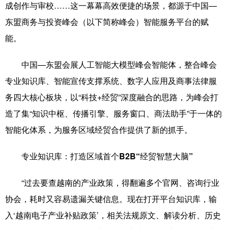
成创作与审校……这一幕幕高效便捷的场景，都源于中国—
科技
科普
体育
文化
东盟商务与投资峰会（以下简称峰会）智能服务平台的赋
能。
健康
军事
访谈
视频
图片
中央文件
金融
汽车
中国—东盟会展人工智能大模型峰会智能体，整合峰会
专业知识库、智能宣传支撑系统、数字人应用及商事法律服
食品
人居
信息化
乡村振兴
务四大核心板块，以“科技+经贸”深度融合的思路，为峰会打
溯源中国
城市
旅游
能源
造了集“知识中枢、传播引擎、服务窗口、商法助手”于一体的
会展
彩票
娱乐
时尚
智能化体系，为服务区域经贸合作提供了新的抓手。
悦读
公益
书画
一带一路
专业知识库：打造区域首个B2B“经贸智慧大脑”
亚太网
上市公司
文化产业
“过去要查越南的产业政策，得翻遍多个官网、咨询行业
协会，耗时又容易遗漏关键信息。现在打开平台知识库，输
地方频道
入‘越南电子产业补贴政策’，相关法规原文、解读分析、历史
北京
天津
河北
山西