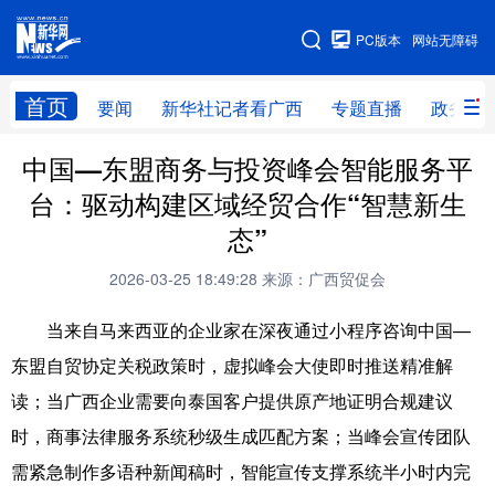
广西频道
PC版本
网站无障碍
网站地图
首页
要闻
新华社记者看广西
专题直播
政务信
广西频道
中国—东盟商务与投资峰会智能服务平
台：驱动构建区域经贸合作“智慧新生
要闻
新华社记者
专题直播
政务信息
态”
图片新闻
壮美广西
2026-03-25 18:49:28
来源：广西贸促会
当来自马来西亚的企业家在深夜通过小程序咨询中国—
新华网导航
东盟自贸协定关税政策时，虚拟峰会大使即时推送精准解
学习进行时
高层
时政
人事
读；当广西企业需要向泰国客户提供原产地证明合规建议
时，商事法律服务系统秒级生成匹配方案；当峰会宣传团队
国际
财经
网评
港澳
需紧急制作多语种新闻稿时，智能宣传支撑系统半小时内完
台湾
思客智库
全球连线
教育