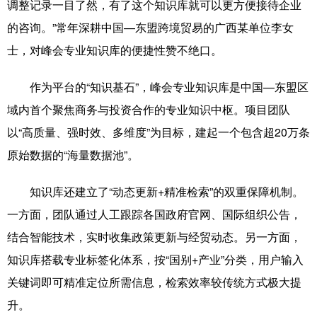
调整记录一目了然，有了这个知识库就可以更方便接待企业
的咨询。”常年深耕中国—东盟跨境贸易的广西某单位李女
辽宁
吉林
上海
江苏
士，对峰会专业知识库的便捷性赞不绝口。
浙江
安徽
福建
江西
作为平台的“知识基石”，峰会专业知识库是中国—东盟区
山东
河南
湖北
湖南
域内首个聚焦商务与投资合作的专业知识中枢。项目团队
广东
广西
海南
重庆
以“高质量、强时效、多维度”为目标，建起一个包含超20万条
四川
贵州
云南
西藏
原始数据的“海量数据池”。
陕西
甘肃
青海
宁夏
知识库还建立了“动态更新+精准检索”的双重保障机制。
新疆
内蒙古
黑龙江
一方面，团队通过人工跟踪各国政府官网、国际组织公告，
结合智能技术，实时收集政策更新与经贸动态。另一方面，
知识库搭载专业标签化体系，按“国别+产业”分类，用户输入
多语种频道
关键词即可精准定位所需信息，检索效率较传统方式极大提
English
Español
Français
عربى
升。