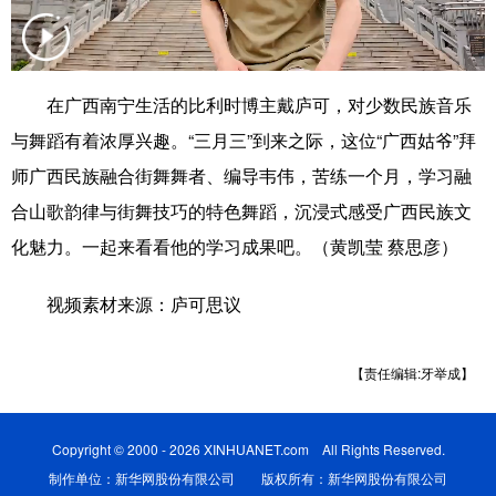
科技
科普
体育
文化
健康
军事
访谈
视频
在广西南宁生活的比利时博主戴庐可，对少数民族音乐
图片
中央文件
金融
汽车
与舞蹈有着浓厚兴趣。“三月三”到来之际，这位“广西姑爷”拜
师广西民族融合街舞舞者、编导韦伟，苦练一个月，学习融
食品
人居
信息化
乡村振兴
合山歌韵律与街舞技巧的特色舞蹈，沉浸式感受广西民族文
溯源中国
城市
旅游
能源
化魅力。一起来看看他的学习成果吧。（黄凯莹 蔡思彦）
会展
彩票
娱乐
时尚
视频素材来源：庐可思议
悦读
公益
书画
一带一路
亚太网
上市公司
文化产业
【责任编辑:牙举成】
地方频道
Copyright © 2000 - 2026 XINHUANET.com All Rights Reserved.
制作单位：新华网股份有限公司 版权所有：新华网股份有限公司
北京
天津
河北
山西