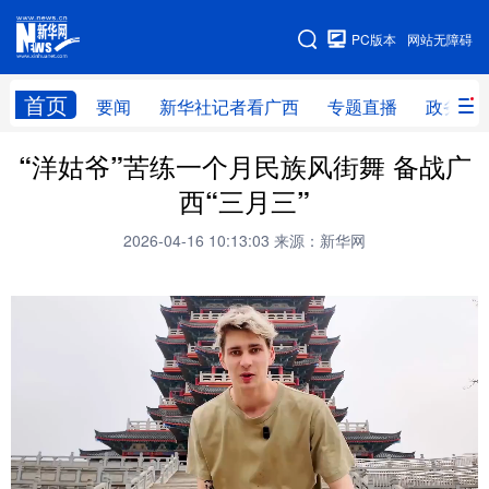
广西频道
PC版本
网站无障碍
网站地图
首页
要闻
新华社记者看广西
专题直播
政务信
“洋姑爷”苦练一个月民族风街舞 备战广
广西频道
西“三月三”
要闻
新华社记者
专题直播
政务信息
2026-04-16 10:13:03
来源：新华网
图片新闻
壮美广西
新华网导航
学习进行时
高层
时政
人事
国际
财经
网评
港澳
台湾
思客智库
全球连线
教育