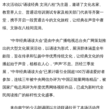
本次活动以“诵读经典 文润八桂”为主题，邀请了文化名家、
辽宁
吉林
上海
江苏
教育界人士、普通话培训测试专家及相关部门代表等齐聚一
堂，携手开启一段贯通古今的文化旅程，让经典在声音中赓
浙江
安徽
福建
江西
续、文脉在八桂间流淌。
山东
河南
湖北
湖南
“中华经典诵读大会”是由中央广播电视总台央广网策划推
广东
广西
海南
重庆
出的大型文化展演活动，以诵读为形式，展演群体涵盖全年
四川
贵州
云南
西藏
龄段，旨在传承和弘扬中华优秀传统文化，让经典文化的传
陕西
甘肃
青海
宁夏
播起始于声音，植根在人心，“声声”不息。历经三季发
展，“中华经典诵读大会”已累计吸引全国超100万诵读爱好者
新疆
内蒙古
黑龙江
参加，连续三年被中央网信办评为“中国正能量网络精品”，被
国家广电总局评为年度优秀网络视听作品，已成为新时代全
多语种频道
民阅读推广的标杆性文化盛事。
English
Español
Français
عربى
来自南宁的少儿朗诵团以古诗联诵拉开了本场活动序