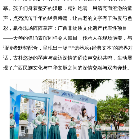
Русский язык
日本語
한국어
幕。孩子们身着整齐的汉服，精神饱满，用清亮而澄澈的童
Deutsch
Português
声，点亮流传千年的经典诗篇，让古老的文字有了温度与色
彩，赢得现场阵阵掌声；广西非物质文化遗产代表性项目
——天琴的弹诵表演同样令人瞩目，传承人在现场演奏，与
诵读者默契配合，呈现出一场“非遗器乐+经典文本”的跨界对
话，古朴悠扬的琴声与豪迈深情的诵读声交织共鸣，生动展
现了广西民族文化与中华文脉之间的深情交融与双向奔赴。