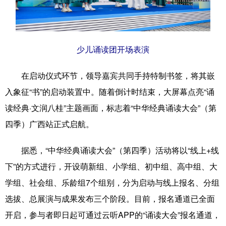
少儿诵读团开场表演
在启动仪式环节，领导嘉宾共同手持特制书签，将其嵌
入象征“书”的启动装置中。随着倒计时结束，大屏幕点亮“诵
读经典·文润八桂”主题画面，标志着“中华经典诵读大会”（第
四季）广西站正式启航。
据悉，“中华经典诵读大会”（第四季）活动将以“线上+线
下”的方式进行，开设萌新组、小学组、初中组、高中组、大
学组、社会组、乐龄组7个组别，分为启动与线上报名、分组
选拔、总展演与成果发布三个阶段。目前，报名通道已全面
开启，参与者即日起可通过云听APP的“诵读大会”报名通道，