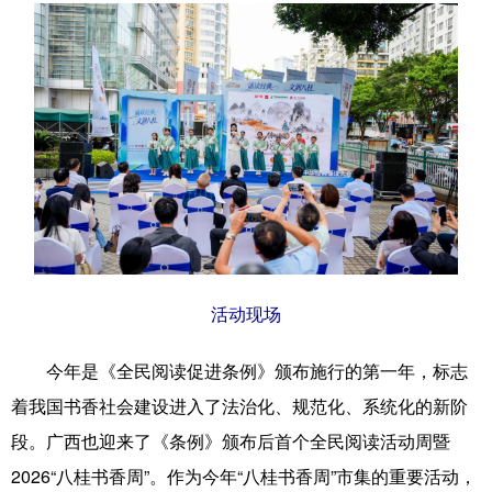
科技
科普
体育
文化
健康
军事
访谈
视频
图片
中央文件
金融
汽车
食品
人居
信息化
乡村振兴
溯源中国
城市
旅游
能源
会展
彩票
娱乐
时尚
活动现场
悦读
公益
书画
一带一路
亚太网
上市公司
文化产业
今年是《全民阅读促进条例》颁布施行的第一年，标志
着我国书香社会建设进入了法治化、规范化、系统化的新阶
段。广西也迎来了《条例》颁布后首个全民阅读活动周暨
地方频道
2026“八桂书香周”。作为今年“八桂书香周”市集的重要活动，
北京
天津
河北
山西