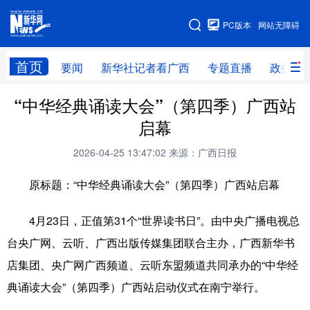
广西频道
PC版本
网站无障碍
网站地图
首页
要闻
新华社记者看广西
专题直播
政务信
广西频道
“中华经典诵读大会”（第四季）广西站
启幕
要闻
新华社记者
专题直播
政务信息
2026-04-25 13:47:02
来源：广西日报
图片新闻
壮美广西
原标题：“中华经典诵读大会”（第四季）广西站启幕
新华网导航
4月23日，正值第31个“世界读书日”。由中央广播电视总
台央广网、云听、广西出版传媒集团联合主办，广西新华书
学习进行时
高层
时政
人事
店集团、央广网广西频道、云听东盟频道共同承办的“中华经
国际
财经
网评
港澳
典诵读大会”（第四季）广西站启动仪式在南宁举行。
台湾
思客智库
全球连线
教育