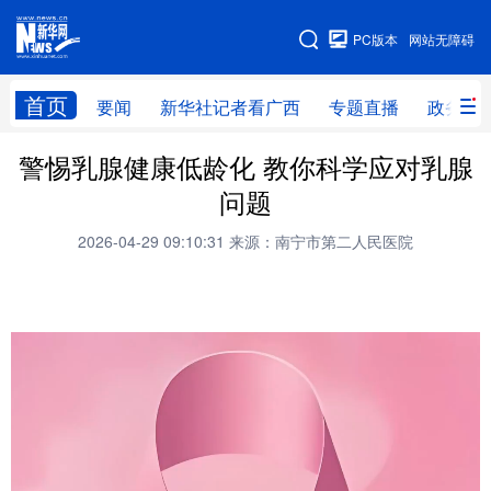
广西频道
PC版本
网站无障碍
网站地图
首页
要闻
新华社记者看广西
专题直播
政务信
警惕乳腺健康低龄化 教你科学应对乳腺
广西频道
问题
要闻
新华社记者
专题直播
政务信息
2026-04-29 09:10:31
来源：南宁市第二人民医院
图片新闻
壮美广西
新华网导航
学习进行时
高层
时政
人事
国际
财经
网评
港澳
台湾
思客智库
全球连线
教育