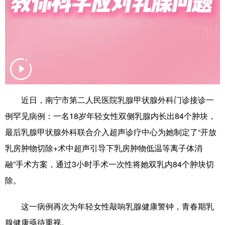
辽宁
吉林
上海
江苏
浙江
安徽
福建
江西
山东
河南
湖北
湖南
广东
广西
海南
重庆
近日，南宁市第二人民医院乳腺甲状腺外科门诊接诊一
四川
贵州
云南
西藏
例罕见病例：一名18岁年轻女性双侧乳腺内长出84个肿块，
陕西
甘肃
青海
宁夏
最后乳腺甲状腺外科联合介入超声诊疗中心为她制定了“开放
乳房肿物切除+术中超声引导下乳房肿物低温等离子体消
新疆
内蒙古
黑龙江
融”手术方案，通过3小时手术一次性将她双乳内84个肿块切
除。
多语种频道
这一病例再次为年轻女性敲响乳腺健康警钟，青春期乳
English
Español
Français
عربى
腺健康亟待重视。