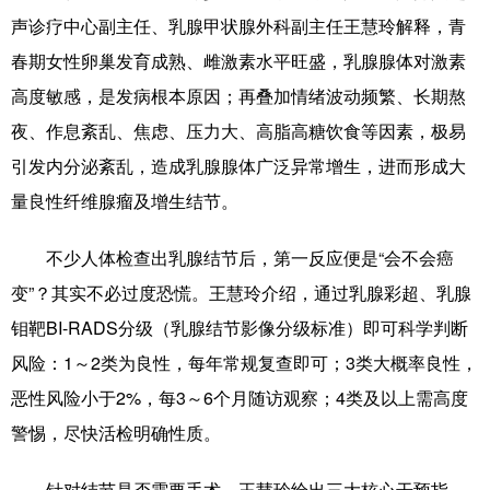
声诊疗中心副主任、乳腺甲状腺外科副主任王慧玲解释，青
春期女性卵巢发育成熟、雌激素水平旺盛，乳腺腺体对激素
高度敏感，是发病根本原因；再叠加情绪波动频繁、长期熬
夜、作息紊乱、焦虑、压力大、高脂高糖饮食等因素，极易
引发内分泌紊乱，造成乳腺腺体广泛异常增生，进而形成大
量良性纤维腺瘤及增生结节。
不少人体检查出乳腺结节后，第一反应便是“会不会癌
变”？其实不必过度恐慌。王慧玲介绍，通过乳腺彩超、乳腺
钼靶BI-RADS分级（乳腺结节影像分级标准）即可科学判断
风险：1～2类为良性，每年常规复查即可；3类大概率良性，
恶性风险小于2%，每3～6个月随访观察；4类及以上需高度
警惕，尽快活检明确性质。
针对结节是否需要手术，王慧玲给出三大核心干预指