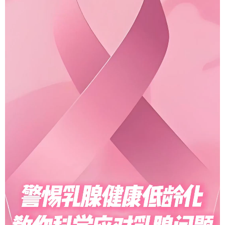
科技
科普
体育
文化
健康
军事
访谈
视频
图片
中央文件
金融
汽车
食品
人居
信息化
乡村振兴
溯源中国
城市
旅游
能源
会展
彩票
娱乐
时尚
悦读
公益
书画
一带一路
亚太网
上市公司
文化产业
地方频道
北京
天津
河北
山西