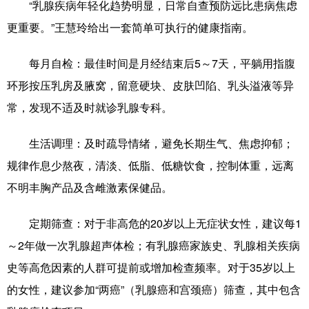
“乳腺疾病年轻化趋势明显，日常自查预防远比患病焦虑
更重要。”王慧玲给出一套简单可执行的健康指南。
每月自检：最佳时间是月经结束后5～7天，平躺用指腹
环形按压乳房及腋窝，留意硬块、皮肤凹陷、乳头溢液等异
常，发现不适及时就诊乳腺专科。
生活调理：及时疏导情绪，避免长期生气、焦虑抑郁；
规律作息少熬夜，清淡、低脂、低糖饮食，控制体重，远离
不明丰胸产品及含雌激素保健品。
定期筛查：对于非高危的20岁以上无症状女性，建议每1
～2年做一次乳腺超声体检；有乳腺癌家族史、乳腺相关疾病
史等高危因素的人群可提前或增加检查频率。对于35岁以上
的女性，建议参加“两癌”（乳腺癌和宫颈癌）筛查，其中包含