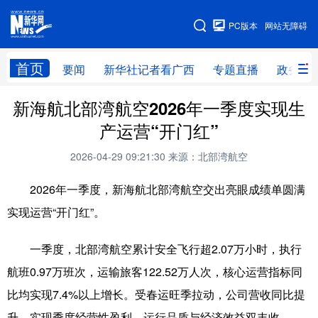
广西频道
PC版本
网站无障碍
网站地图
首页
要闻
新华社记者看广西
专题直播
政务信
广西频道
新海航北部湾航空2026年一季度实现生
产运营“开门红”
要闻
新华社记者
专题直播
政务信息
2026-04-29 09:21:30
来源：北部湾航空
图片新闻
壮美广西
2026年一季度，新海航北部湾航空交出亮眼成绩单圆满
实现运营“开门红”。
新华网导航
一季度，北部湾航空累计安全飞行超2.07万小时，执行
学习进行时
高层
时政
人事
航班0.97万班次，运输旅客122.52万人次，核心运营指标同
国际
财经
网评
港澳
比均实现7.4%以上增长。受春运旺季拉动，公司营收同比提
台湾
思客智库
全球连线
教育
升，实现季度经营性盈利，运行品质与经济效益双丰收。