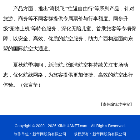
产品方面，推出“湾悦飞”“往返自由行”等系列产品，针对
辽宁
吉林
上海
江苏
旅游、商务等不同客群提供专属票价与行李额度。同步升
浙江
安徽
福建
江西
级“宠物上机”等特色服务，深化无陪儿童、首乘旅客等专项保
障，以安全、高效、优质的航空服务，助力广西构建面向东
山东
河南
湖北
湖南
盟的国际航空大通道。
广东
广西
海南
重庆
夏秋航季期间，新海航北部湾航空将持续关注市场动
四川
贵州
云南
西藏
态，优化航线网络，为旅客提供更加便捷、高效的航空出行
陕西
甘肃
青海
宁夏
体验。（张言坚）
新疆
内蒙古
黑龙江
【责任编辑:李宇安】
多语种频道
Copyright © 2000 - 2026 XINHUANET.com All Rights Reserved.
English
Español
Français
عربى
制作单位：新华网股份有限公司 版权所有：新华网股份有限公司