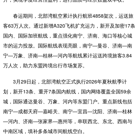
科技
科普
体育
文化
春运期间，北部湾航空累计执行航班4858架次，运送旅
健康
军事
访谈
视频
客63万人次。通过新增A320飞机扩充运力，新开及加密17条
国内、国际加班航线，重点强化南宁、济南、海口等核心城
图片
中央文件
金融
汽车
市的运力投放。国际航线表现亮眼，南宁—曼谷、济南—南
食品
人居
信息化
乡村振兴
宁—万象、济南—桂林—河内等航线累计运送跨境旅客3.84
溯源中国
城市
旅游
能源
万人次，助力东盟跨境出行市场复苏。
会展
彩票
娱乐
时尚
3月29日起，北部湾航空正式执行2026年夏秋航季计
悦读
公益
书画
一带一路
划，新开13条、重开7条国内航线，国内网络覆盖全国59余
城，国际通达曼谷、万象、河内等东盟门户。重点新线包括
亚太网
上市公司
文化产业
南宁—成都天府—嘉峪关、南宁—宜昌—沈阳、济南—桂林
—河内、济南—张家界—惠州等，串联西北、东北、西南与
地方频道
中南区域，填补多条城市间航线空白。
北京
天津
河北
山西