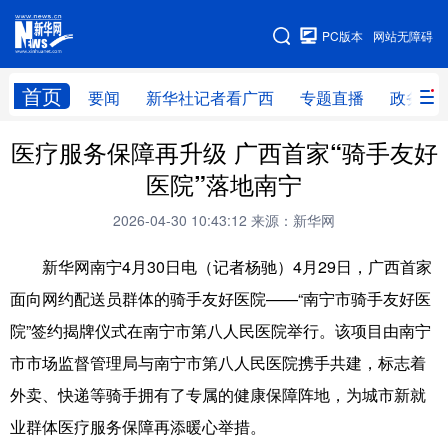
广西频道
PC版本
网站无障碍
网站地图
首页
要闻
新华社记者看广西
专题直播
政务信
医疗服务保障再升级 广西首家“骑手友好
广西频道
医院”落地南宁
要闻
新华社记者
专题直播
政务信息
2026-04-30 10:43:12
来源：新华网
图片新闻
壮美广西
新华网南宁4月30日电（记者杨驰）4月29日，广西首家
面向网约配送员群体的骑手友好医院——“南宁市骑手友好医
新华网导航
院”签约揭牌仪式在南宁市第八人民医院举行。该项目由南宁
学习进行时
高层
时政
人事
市市场监督管理局与南宁市第八人民医院携手共建，标志着
外卖、快递等骑手拥有了专属的健康保障阵地，为城市新就
国际
财经
网评
港澳
业群体医疗服务保障再添暖心举措。
台湾
思客智库
全球连线
教育