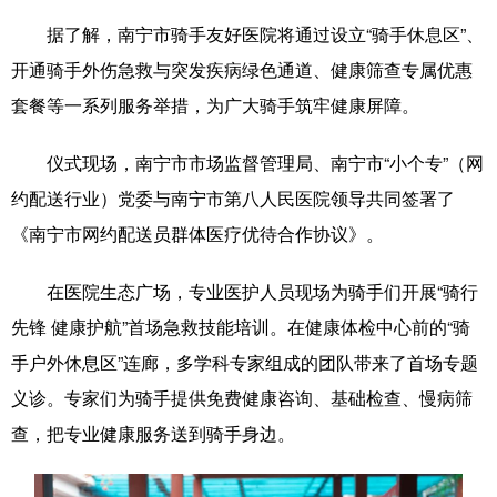
据了解，南宁市骑手友好医院将通过设立“骑手休息区”、
科技
科普
体育
文化
开通骑手外伤急救与突发疾病绿色通道、健康筛查专属优惠
健康
军事
访谈
视频
套餐等一系列服务举措，为广大骑手筑牢健康屏障。
图片
中央文件
金融
汽车
仪式现场，南宁市市场监督管理局、南宁市“小个专”（网
食品
人居
信息化
乡村振兴
约配送行业）党委与南宁市第八人民医院领导共同签署了
溯源中国
城市
旅游
能源
《南宁市网约配送员群体医疗优待合作协议》。
会展
彩票
娱乐
时尚
在医院生态广场，专业医护人员现场为骑手们开展“骑行
悦读
公益
书画
一带一路
先锋 健康护航”首场急救技能培训。在健康体检中心前的“骑
手户外休息区”连廊，多学科专家组成的团队带来了首场专题
亚太网
上市公司
文化产业
义诊。专家们为骑手提供免费健康咨询、基础检查、慢病筛
查，把专业健康服务送到骑手身边。
地方频道
北京
天津
河北
山西