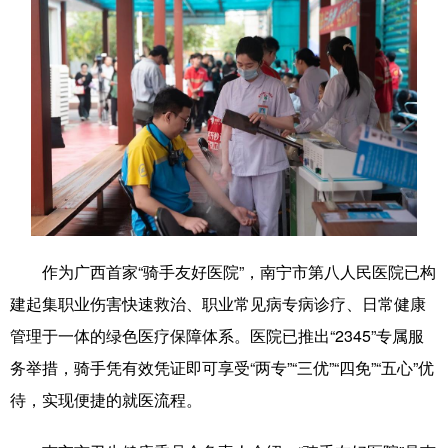
辽宁
吉林
上海
江苏
浙江
安徽
福建
江西
山东
河南
湖北
湖南
广东
广西
海南
重庆
四川
贵州
云南
西藏
陕西
甘肃
青海
宁夏
作为广西首家“骑手友好医院”，南宁市第八人民医院已构
新疆
内蒙古
黑龙江
建起集职业伤害快速救治、职业常见病专病诊疗、日常健康
管理于一体的绿色医疗保障体系。医院已推出“2345”专属服
务举措，骑手凭有效凭证即可享受“两专”“三优”“四免”“五心”优
多语种频道
待，实现便捷的就医流程。
English
Español
Français
عربى