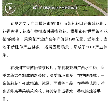
科技
科普
体育
文化
健康
军事
访谈
视频
春夏之交，广西横州市的18万亩茉莉花田迎来盛花期，
图片
中央文件
金融
汽车
花香弥漫，花农们抢抓农时采摘鲜花。横州素有“世界茉莉花
都”的美誉，茉莉花产业综合年产值超190亿元。近年来，当
食品
人居
信息化
乡村振兴
地不断延伸产业链条，拓展应用场景，形成了“1+9”产业体
溯源中国
城市
旅游
能源
系。
会展
彩票
娱乐
时尚
在横州市香茹怡茉茶饮店，茉莉花茶与广西水牛奶、应
悦读
公益
书画
一带一路
季果蔬结合制成的新茶饮，深受市场喜爱；在护肤领域，一
亚太网
上市公司
文化产业
朵茉莉花可变成精油、纯露、面膜等产品；在香香花园，游
客还能亲手采摘茉莉花，将其制作成香水、香氛蜡烛等手
作。
地方频道
北京
天津
河北
山西