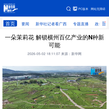
广西频道
PC版本
网站无障碍
网站地图
首页
要闻
新华社记者看广西
专题直播
政务信
广西频道
一朵茉莉花 解锁横州百亿产业的N种新
可能
要闻
新华社记者
专题直播
政务信息
2026-05-02 18:11:07
来源：新华网
图片新闻
壮美广西
新华网导航
学习进行时
高层
时政
人事
国际
财经
网评
港澳
台湾
思客智库
全球连线
教育