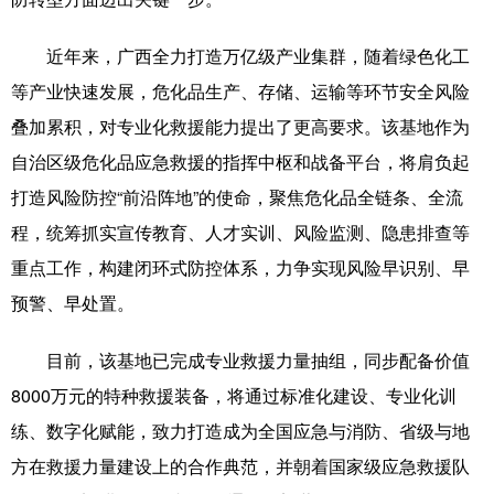
科技
科普
体育
文化
近年来，广西全力打造万亿级产业集群，随着绿色化工
健康
军事
访谈
视频
等产业快速发展，危化品生产、存储、运输等环节安全风险
叠加累积，对专业化救援能力提出了更高要求。该基地作为
图片
中央文件
金融
汽车
自治区级危化品应急救援的指挥中枢和战备平台，将肩负起
食品
人居
信息化
乡村振兴
打造风险防控“前沿阵地”的使命，聚焦危化品全链条、全流
溯源中国
城市
旅游
能源
程，统筹抓实宣传教育、人才实训、风险监测、隐患排查等
重点工作，构建闭环式防控体系，力争实现风险早识别、早
会展
彩票
娱乐
时尚
预警、早处置。
悦读
公益
书画
一带一路
目前，该基地已完成专业救援力量抽组，同步配备价值
亚太网
上市公司
文化产业
8000万元的特种救援装备，将通过标准化建设、专业化训
练、数字化赋能，致力打造成为全国应急与消防、省级与地
地方频道
方在救援力量建设上的合作典范，并朝着国家级应急救援队
北京
天津
河北
山西