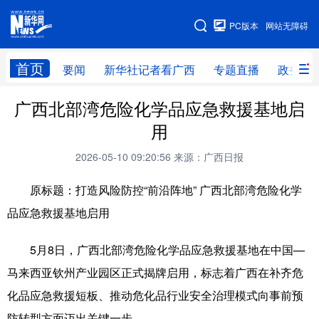
广西频道
PC版本
网站无障碍
网站地图
首页
要闻
新华社记者看广西
专题直播
政务信
广西频道
广西北部湾危险化学品应急救援基地启
用
要闻
新华社记者
专题直播
政务信息
2026-05-10 09:20:56
来源：广西日报
图片新闻
壮美广西
原标题：打造风险防控“前沿阵地” 广西北部湾危险化学
品应急救援基地启用
新华网导航
5月8日，广西北部湾危险化学品应急救援基地在中国—
学习进行时
高层
时政
人事
马来西亚钦州产业园区正式揭牌启用，标志着广西在补齐危
国际
财经
网评
港澳
化品应急救援短板、推动危化品行业安全治理模式向事前预
台湾
思客智库
全球连线
教育
防转型方面迈出关键一步。