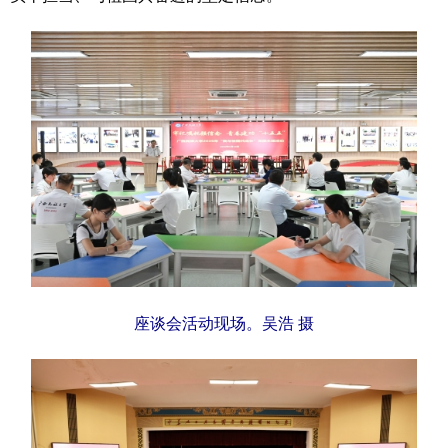
辽宁
吉林
上海
江苏
浙江
安徽
福建
江西
山东
河南
湖北
湖南
广东
广西
海南
重庆
四川
贵州
云南
西藏
陕西
甘肃
青海
宁夏
新疆
内蒙古
黑龙江
座谈会活动现场。吴浩 摄
多语种频道
English
Español
Français
عربى