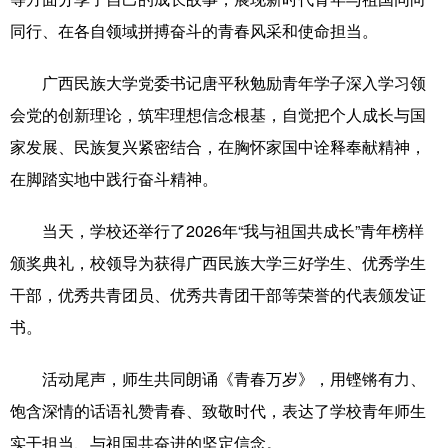
同行、在各自领域拼搏奋斗的青春风采和使命担当。
科技
科普
体育
文化
健康
军事
访谈
视频
广西民族大学党委书记唐平秋勉励青年学子深入学习领
会党的创新理论，筑牢理想信念根基，自觉把个人成长与国
图片
中央文件
金融
汽车
家发展、民族复兴紧密结合，在胸怀家国中诠释奉献精神，
食品
人居
信息化
乡村振兴
在脚踏实地中践行奋斗精神。
溯源中国
城市
旅游
能源
当天，学校还举行了2026年“我与祖国共成长”青年榜样
会展
彩票
娱乐
时尚
颁奖典礼，校领导为获得广西民族大学三好学生、优秀学生
悦读
公益
书画
一带一路
干部，优秀共青团员、优秀共青团干部等荣誉的代表颁发证
书。
亚太网
上市公司
文化产业
活动尾声，师生共同朗诵《青春万岁》，用铿锵有力、
地方频道
饱含深情的话语礼赞青春、致敬时代，表达了学校青年师生
实干担当、与祖国共奋进的坚定信念。
北京
天津
河北
山西