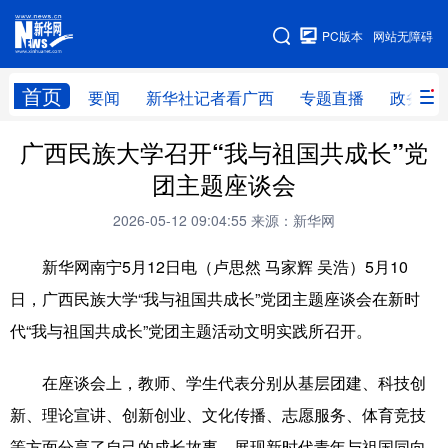
广西频道
PC版本
网站无障碍
网站地图
首页
要闻
新华社记者看广西
专题直播
政务信
广西频道
广西民族大学召开“我与祖国共成长”党
团主题座谈会
要闻
新华社记者
专题直播
政务信息
2026-05-12 09:04:55
来源：新华网
图片新闻
壮美广西
新华网南宁5月12日电（卢思然 马家辉 吴浩）5月10
日，广西民族大学“我与祖国共成长”党团主题座谈会在新时
新华网导航
代“我与祖国共成长”党团主题活动文明实践所召开。
学习进行时
高层
时政
人事
在座谈会上，教师、学生代表分别从基层团建、科技创
国际
财经
网评
港澳
新、理论宣讲、创新创业、文化传播、志愿服务、体育竞技
台湾
思客智库
全球连线
教育
等方面分享了自己的成长故事，展现新时代青年与祖国同向