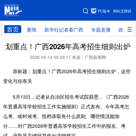
广西频道
PC版本
网站无障碍
网站地图
首页
要闻
新华社记者看广西
专题直播
政务信
广西频道
划重点！广西2026年高考招生细则出炉
2026-05-14 09:29:17
来源：广西新闻网
要闻
新华社记者
专题直播
政务信息
原标题：划重点！广西2026年高考招生细则出炉，这些
图片新闻
壮美广西
变化与你有关
新华网导航
5月13日，记者从自治区招生考试院获悉，《广西2026
年普通高等学校招生工作实施细则》正式发布。今年高考怎
学习进行时
高层
时政
人事
么考、啥时候考、投档录取有什么原则、哪些情况能加
国际
财经
网评
港澳
分……对广西2026年普通高等学校招生工作中的报名、考
台湾
思客智库
全球连线
教育
试、录取等关键环节作出详细规定。