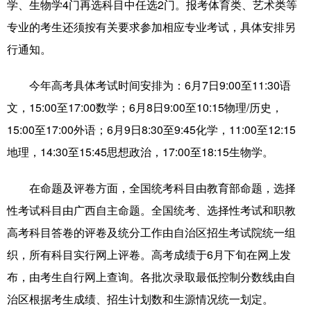
学、生物学4门再选科目中任选2门。报考体育类、艺术类等
专业的考生还须按有关要求参加相应专业考试，具体安排另
辽宁
吉林
上海
江苏
行通知。
浙江
安徽
福建
江西
今年高考具体考试时间安排为：6月7日9:00至11:30语
山东
河南
湖北
湖南
文，15:00至17:00数学；6月8日9:00至10:15物理/历史，
广东
广西
海南
重庆
15:00至17:00外语；6月9日8:30至9:45化学，11:00至12:15
四川
贵州
云南
西藏
地理，14:30至15:45思想政治，17:00至18:15生物学。
陕西
甘肃
青海
宁夏
在命题及评卷方面，全国统考科目由教育部命题，选择
新疆
内蒙古
黑龙江
性考试科目由广西自主命题。全国统考、选择性考试和职教
高考科目答卷的评卷及统分工作由自治区招生考试院统一组
织，所有科目实行网上评卷。高考成绩于6月下旬在网上发
多语种频道
布，由考生自行网上查询。各批次录取最低控制分数线由自
English
Español
Français
عربى
治区根据考生成绩、招生计划数和生源情况统一划定。