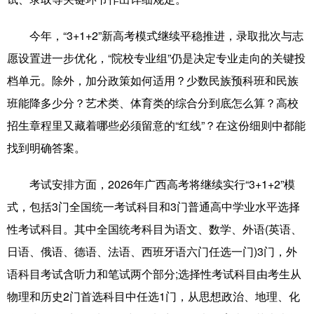
科技
科普
体育
文化
今年，“3+1+2”新高考模式继续平稳推进，录取批次与志
健康
军事
访谈
视频
愿设置进一步优化，“院校专业组”仍是决定专业走向的关键投
档单元。除外，加分政策如何适用？少数民族预科班和民族
图片
中央文件
金融
汽车
班能降多少分？艺术类、体育类的综合分到底怎么算？高校
食品
人居
信息化
乡村振兴
招生章程里又藏着哪些必须留意的“红线”？在这份细则中都能
溯源中国
城市
旅游
能源
找到明确答案。
会展
彩票
娱乐
时尚
考试安排方面，2026年广西高考将继续实行“3+1+2”模
悦读
公益
书画
一带一路
式，包括3门全国统一考试科目和3门普通高中学业水平选择
性考试科目。其中全国统考科目为语文、数学、外语(英语、
亚太网
上市公司
文化产业
日语、俄语、德语、法语、西班牙语六门任选一门)3门，外
语科目考试含听力和笔试两个部分;选择性考试科目由考生从
地方频道
物理和历史2门首选科目中任选1门，从思想政治、地理、化
北京
天津
河北
山西