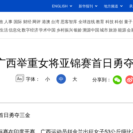
ENGLISH
新华报刊
地方频道
承
政
人事
国际
财经
网评
港澳
台湾
思客智库
全球连线
教育
科技
科创
量子
生活
信息化
数字经济
学术中国
乡村振兴
银龄
溯源中国
城市
旅游
能源
会
广西举重女将亚锦赛首日勇
字体：
小
中
大
分享到：
首日勇夺三金
锦标赛在印度开赛。广西运动员赵金兰出征女子53公斤级