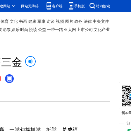
建网站
网站无障碍
客户端
手机版
站内搜索
体育
文化
书画
健康
军事
访谈
视频
图片
政务
法律
中央文件
展
彩票
娱乐
时尚
悦读
公益
一带一路
亚太网
上市公司
文化产业
夺三金
比赛，一举包揽抓举、挺举、总成绩