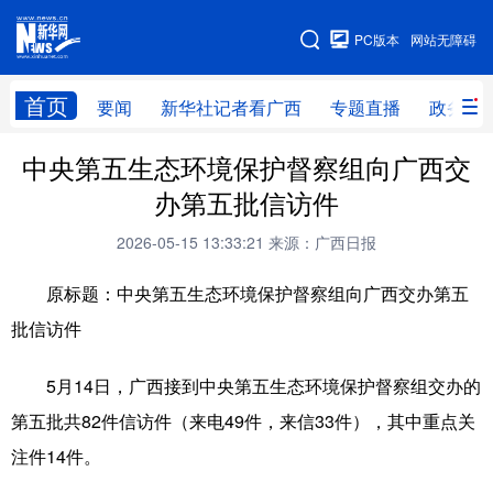
广西频道
PC版本
网站无障碍
网站地图
首页
要闻
新华社记者看广西
专题直播
政务信
广西频道
中央第五生态环境保护督察组向广西交
办第五批信访件
要闻
新华社记者
专题直播
政务信息
2026-05-15 13:33:21
来源：广西日报
图片新闻
壮美广西
原标题：中央第五生态环境保护督察组向广西交办第五
批信访件
新华网导航
5月14日，广西接到中央第五生态环境保护督察组交办的
学习进行时
高层
时政
人事
第五批共82件信访件（来电49件，来信33件），其中重点关
国际
财经
网评
港澳
注件14件。
台湾
思客智库
全球连线
教育