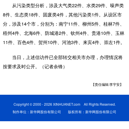
从污染类型分析，涉及大气类22件、水类29件、噪声类
科技
科普
体育
文化
8件、生态类18件、固废类4件，其他污染类1件。从设区市
健康
军事
访谈
视频
分，涉及14个市，分别为：南宁11件、柳州5件、桂林7件、
梧州4件、北海6件、防城港2件、钦州4件、贵港10件、玉林
图片
中央文件
金融
汽车
11件、百色4件、贺州10件、河池3件、来宾4件、崇左1件。
食品
人居
信息化
乡村振兴
当日，上述信访件已全部转交相关市办理，办理情况将
溯源中国
城市
旅游
能源
按要求及时公开。（记者余锋）
会展
彩票
娱乐
时尚
悦读
公益
书画
一带一路
【责任编辑:李宇安】
亚太网
上市公司
文化产业
Copyright © 2000 - 2026 XINHUANET.com All Rights Reserved.
制作单位：新华网股份有限公司 版权所有：新华网股份有限公司
地方频道
北京
天津
河北
山西