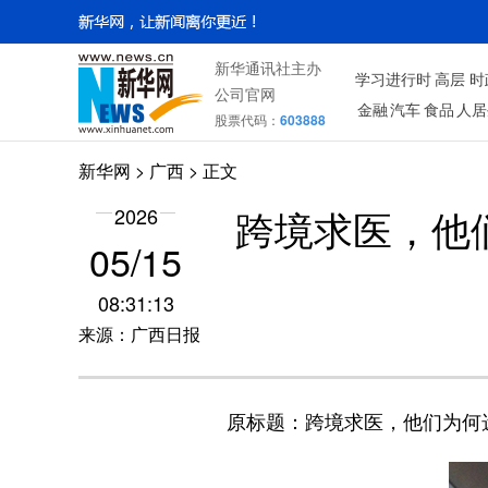
新华通讯社主办
学习进行时
高层
时
公司官网
金融
汽车
食品
人居
股票代码：
603888
新华网
>
广西
> 正文
跨境求医，他
2026
05/15
08:31:13
来源：广西日报
原标题：跨境求医，他们为何选