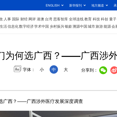
ENGLISH
新华报刊
地方频道
承
政
人事
国际
财经
网评
港澳
台湾
思客智库
全球连线
教育
科技
科创
量子
生活
信息化
数字经济
学术中国
乡村振兴
银龄
溯源中国
城市
旅游
能源
会
们为何选广西？——广西涉
字体：
小
中
大
分享到：
广西？——广西涉外医疗发展深度调查