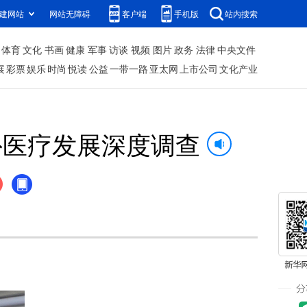
建网站
网站无障碍
客户端
手机版
站内搜索
体育
文化
书画
健康
军事
访谈
视频
图片
政务
法律
中央文件
展
彩票
娱乐
时尚
悦读
公益
一带一路
亚太网
上市公司
文化产业
外医疗发展深度调查