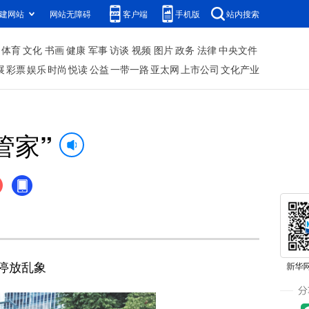
建网站
网站无障碍
客户端
手机版
站内搜索
体育
文化
书画
健康
军事
访谈
视频
图片
政务
法律
中央文件
展
彩票
娱乐
时尚
悦读
公益
一带一路
亚太网
上市公司
文化产业
管家”
停放乱象