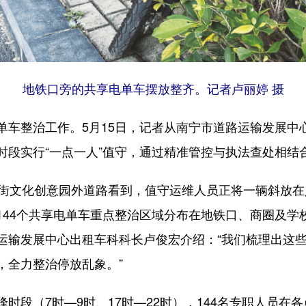
地铁口旁的共享电单车摆放整齐。记者卢丽婷 摄
整治工作。5月15日，记者从南宁市道路运输发展中心
时段实行“一点一人”值守，通过精准管控与执法查处相结
文化创意园外道路看到，值守运维人员正将一辆斜放在
144个共享电单车重点整治区域分布在地铁口、商圈及学
运输发展中心出租车科科长卢俊宏介绍：“我们梳理出这
，全力整治停放乱象。”
（7时—9时、17时—22时），144名专职人员在各点