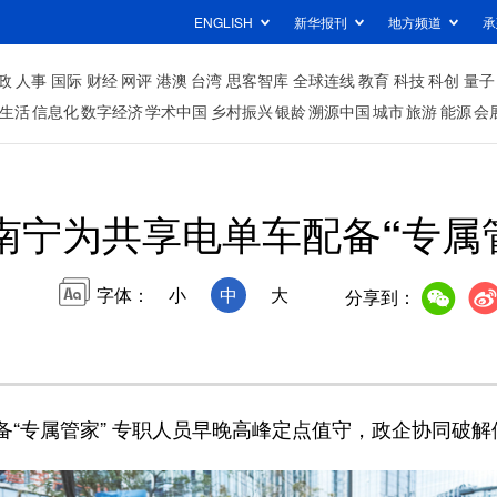
ENGLISH
新华报刊
地方频道
承
政
人事
国际
财经
网评
港澳
台湾
思客智库
全球连线
教育
科技
科创
量子
生活
信息化
数字经济
学术中国
乡村振兴
银龄
溯源中国
城市
旅游
能源
会
南宁为共享电单车配备“专属
字体：
小
中
大
分享到：
专属管家” 专职人员早晚高峰定点值守，政企协同破解