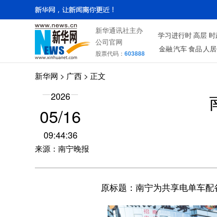
新华通讯社主办
学习进行时
高层
时
公司官网
金融
汽车
食品
人居
股票代码：
603888
新华网
>
广西
> 正文
2026
05/16
09:44:36
来源：南宁晚报
原标题：南宁为共享电单车配备“