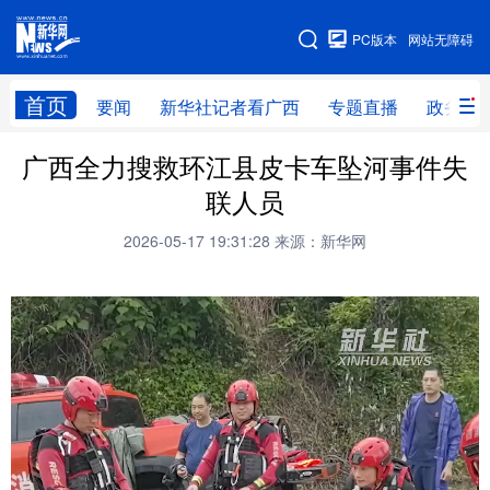
广西频道
PC版本
网站无障碍
网站地图
首页
要闻
新华社记者看广西
专题直播
政务信
广西频道
广西全力搜救环江县皮卡车坠河事件失
联人员
要闻
新华社记者
专题直播
政务信息
2026-05-17 19:31:28
来源：新华网
图片新闻
壮美广西
新华网导航
学习进行时
高层
时政
人事
国际
财经
网评
港澳
台湾
思客智库
全球连线
教育