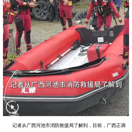
科技
科普
体育
文化
健康
军事
访谈
视频
图片
中央文件
金融
汽车
食品
人居
信息化
乡村振兴
溯源中国
城市
旅游
能源
会展
彩票
娱乐
时尚
悦读
公益
书画
一带一路
亚太网
上市公司
文化产业
地方频道
记者从广西河池市消防救援局了解到，目前，广西正调
北京
天津
河北
山西