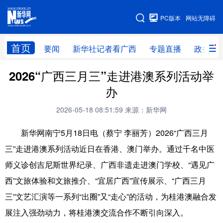
广西频道
PC版本
网站无障碍
网站地图
首页
要闻
新华社记者看广西
专题直播
政务信
广西频道
2026“广西三月三”走进港澳系列活动举
办
要闻
新华社记者
专题直播
政务信息
2026-05-18 08:51:59
来源：新华网
图片新闻
壮美广西
新华网南宁5月18日电（蔡宁 李丽芳）2026“广西三月
三”走进港澳系列活动近日在香港、澳门举办。通过千名中医
新华网导航
师义诊创吉尼斯世界纪录、广西非遗走进澳门学校、“遇见广
学习进行时
高层
时政
人事
西”文旅体验和文旅推介、“宜居广西”宣传展示、“广西三月
三”文艺汇演等一系列“出圈”又“走心”的活动，为桂港澳融合发
国际
财经
网评
港澳
展注入强劲动力，将桂港澳交流合作不断引向深入。
台湾
思客智库
全球连线
教育