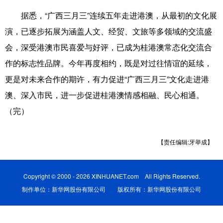
据悉，“广西三月三”连续五年走进港澳，从最初的文化展
科技
科普
体育
文化
演，已逐步拓展为涵盖人文、经贸、文旅等多领域的交流盛
健康
军事
访谈
视频
会，深受港澳市民喜爱与好评，已成为桂港澳常态化交流合
图片
中央文件
金融
汽车
作的标志性品牌。今年再度相约，既是对过往情谊的延续，
更是对未来合作的期许，有力促进“广西三月三”文化走进港
食品
人居
信息化
乡村振兴
澳、深入市民，进一步促进桂港澳情感相融、民心相通。
溯源中国
城市
旅游
能源
（完）
会展
彩票
娱乐
时尚
悦读
公益
书画
一带一路
【责任编辑:牙举成】
亚太网
上市公司
文化产业
Copyright © 2000 - 2026 XINHUANET.com All Rights Reserved.
制作单位：新华网股份有限公司 版权所有：新华网股份有限公司
地方频道
北京
天津
河北
山西