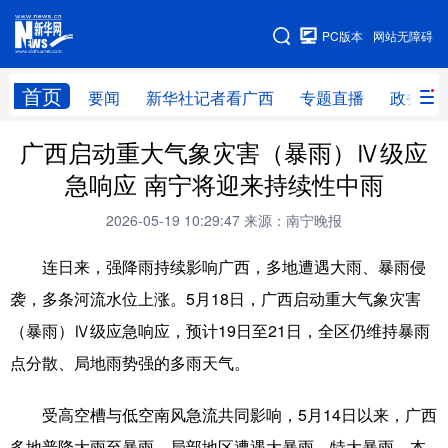
广西频道
PC版本
网站无障碍
网站地图
首页
要闻
新华社记者看广西
专题直播
政务信
广西频道
广西启动重大气象灾害（暴雨）Ⅳ级应
急响应 南宁将迎来持续性中雨
要闻
新华社记者
专题直播
政务信息
2026-05-19 10:29:47
来源：南宁晚报
图片新闻
壮美广西
连日来，强降雨持续影响广西，多地遭遇大雨、暴雨侵
袭，多条河流水位上涨。5月18日，广西启动重大气象灾害
新华网导航
（暴雨）Ⅳ级应急响应，预计19日至21日，全区仍维持暴雨
学习进行时
高层
时政
人事
点分散、局地雨势强的多雨天气。
国际
财经
网评
港澳
受高空槽与低空南风急流共同影响，5月14日以来，广西
台湾
思客智库
全球连线
教育
多地普降大雨至暴雨，局部地区遭遇大暴雨、特大暴雨，本