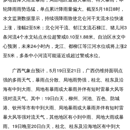
轮降雨雨势迅猛，单点累计降雨量偏大。截至5月18日8时，
科技
科普
体育
文化
水文监测数据显示，持续强降雨致使北仑河干支流水位快速
健康
军事
访谈
视频
上涨，涨幅2至5米；北仑河干流、郁江支流石梯江、猪儿河3
图片
中央文件
金融
汽车
条河流4个水文站点水位超警戒0.10至1.88米。自治区水文中
心预测，未来24小时内，龙江、都柳江等江河水位或将上涨2
食品
人居
信息化
乡村振兴
至5米，多条中小河流可能逼近或超过警戒水位。
溯源中国
城市
旅游
能源
广西气象台预计，5月19日至21日，广西仍维持面弱点
会展
彩票
娱乐
时尚
强的多雨天气，暴雨点分散、局地雨势强，桂北、桂东及沿
悦读
公益
书画
一带一路
海有中到大雨、局地有暴雨或大暴雨并伴有短时雷暴大风等
亚太网
上市公司
文化产业
强对流天气。其中：19日白天，柳州、河池、百色、防城
港、钦州等市有中到大雨、局地暴雨或大暴雨并伴有短时雷
暴大风等强对流天气，其他地区有小到中雨、局地大雨或暴
地方频道
雨。19日晚至20日白天，桂北、桂东及沿海地区有中到大
北京
天津
河北
山西