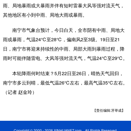
雨、局地暴雨或大暴雨并伴有短时雷暴大风等强对流天气，
辽宁
吉林
上海
江苏
其他地区有小到中雨、局地大雨或暴雨。
浙江
安徽
福建
江西
南宁市气象台预计，今日白天，全市阴有中雨、局地大
山东
河南
湖北
湖南
雨或暴雨，气温24℃至28℃，偏南风2至3级。19日至21
日，南宁市将迎来持续性的中雨、局部大雨到暴雨过程，降
广东
广西
海南
重庆
雨时可能伴随雷电、大风等强对流天气，气温24℃至29℃。
四川
贵州
云南
西藏
本轮降雨何时结束？5月22日至26日，晴热天气回归，
陕西
甘肃
青海
宁夏
南宁市多云到晴，最低气温26℃左右，最高气温35℃左右。
新疆
内蒙古
黑龙江
（记者 赵金玲）
多语种频道
【责任编辑:牙举成】
English
Español
Français
عربى
Copyright © 2000 - 2026 XINHUANET.com All Rights Reserved.